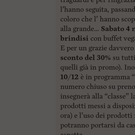
l’hanno seguita, passand
coloro che l’ hanno scop
alla grande…
Sabato 4
brindisi
con buffet vega
E per un grazie davvero
sconto del 30%
su tutti
quelli già in promo). In
10/12
è in programma “B
numero chiuso su prenot
insegnerà alla “classe” l
prodotti messi a disposi
ora) e l’uso dei prodott
potranno portarsi da cas
aspetta…