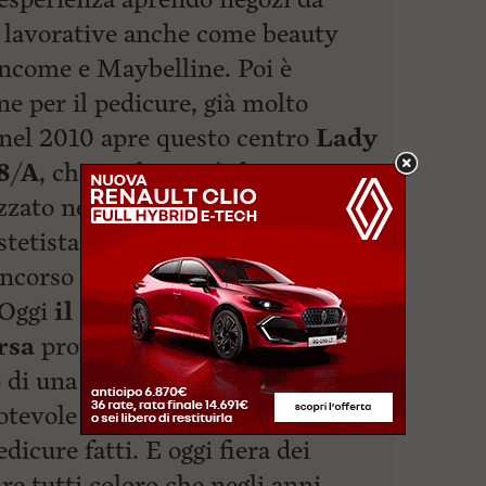
ze lavorative anche come beauty
ncome e Maybelline. Poi è
one per il pedicure, già molto
nel 2010 apre questo centro
Lady
8/A
, che negli anni è diventato
zato nel benessere dei piedi a
stetista più votata su Livorno e
oncorso “Trucco e Parrucco” sul
 Oggi
il suo Mood è
rsa
proprio per fare capire come
o di una parte fondamentale del
otevole esperienza maturata negli
icure fatti. E oggi fiera dei
re tutti coloro che negli anni