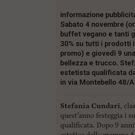
i
p
informazione pubblicit
a
l
Sabato 4 novembre (or
e
V
buffet vegano e tanti g
a
30% su tutti i prodotti 
i
i
promo) e giovedì 9 una
n
f
bellezza e trucco. Stef
o
n
estetista qualificata 
d
o
in via Montebello 48/A
Stefania Cundari
, cla
quest’anno festeggia i s
qualificata. Dopo 9 anni
estetico della mamma Ad