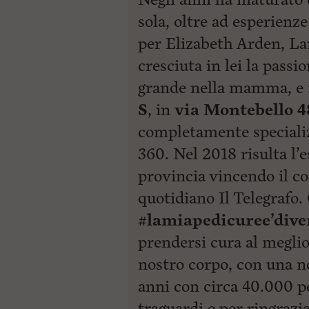
sola, oltre ad esperien
per Elizabeth Arden, La
cresciuta in lei la passi
grande nella mamma, e 
S
, in
via Montebello 4
completamente specializ
360. Nel 2018 risulta l’e
provincia vincendo il c
quotidiano Il Telegrafo.
#lamiapedicuree’dive
prendersi cura al megli
nostro corpo, con una n
anni con circa 40.000 ped
traguardi e per ringrazia