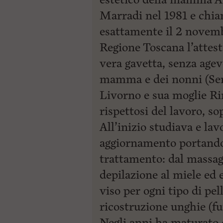
Marradi nel 1981 e chiam
esattamente il 2 novemb
Regione Toscana l’attest
vera gavetta, senza agev
mamma e dei nonni (Serg
Livorno e sua moglie Rin
rispettosi del lavoro, so
All’inizio studiava e la
aggiornamento portando 
trattamento: dal massagg
depilazione al miele ed 
viso per ogni tipo di pe
ricostruzione unghie (fu
Negli anni ha maturato 