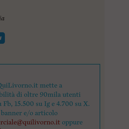
ia
uiLivorno.it mette a
bilità di oltre 90mila utenti
u Fb, 15.500 su Ig e 4.700 su X.
 banner e/o articolo
ciale@quilivorno.it
oppure