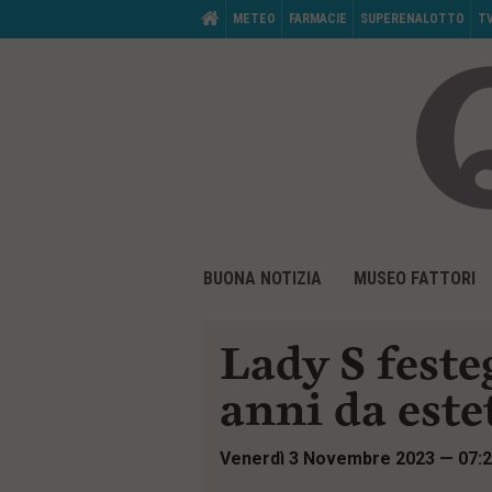
M
HOME
METEO
FARMACIE
SUPERENALOTTO
T
e
n
ù
d
i
s
e
r
v
i
z
i
V
M
o
a
BUONA NOTIZIA
MUSEO FATTORI
e
:
i
n
a
ù
i
d
Lady S feste
c
i
o
p
n
anni da este
r
t
i
e
n
n
Venerdì 3 Novembre 2023 — 07:
c
u
i
t