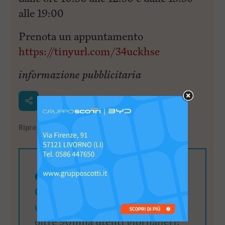
alle 19:00
Prenota un appuntamento
https://tinyurl.com/34uckhse
informazione pubblicitaria
Riproduzione riservata
©
Cerchi visibilità?
QuiLivorno.it mette a
disposizione una visibilità di
oltre 90mila utenti giornalieri: