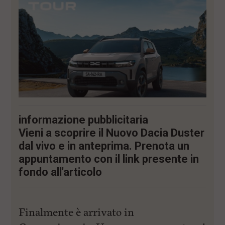
i
n
c
i
p
a
l
i
V
a
i
a
l
informazione pubblicitaria
M
e
Vieni a scoprire il Nuovo Dacia Duster
n
dal vivo e in anteprima. Prenota un
ù
P
appuntamento con il link presente in
r
fondo all'articolo
i
n
c
i
p
Finalmente è arrivato in
a