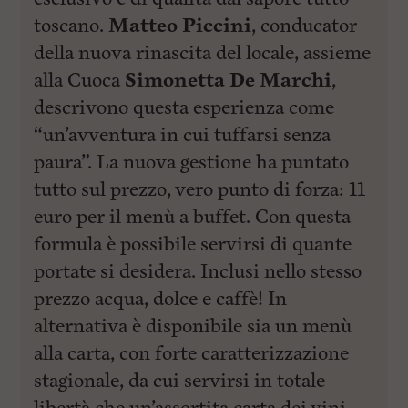
l
e
toscano.
Matteo Piccini
, conducator
V
della nuova rinascita del locale, assieme
a
i
alla Cuoca
Simonetta De Marchi
,
i
n
descrivono questa esperienza come
f
“un’avventura in cui tuffarsi senza
o
n
paura”. La nuova gestione ha puntato
d
o
tutto sul prezzo, vero punto di forza: 11
euro per il menù a buffet. Con questa
formula è possibile servirsi di quante
portate si desidera. Inclusi nello stesso
prezzo acqua, dolce e caffè! In
alternativa è disponibile sia un menù
alla carta, con forte caratterizzazione
stagionale, da cui servirsi in totale