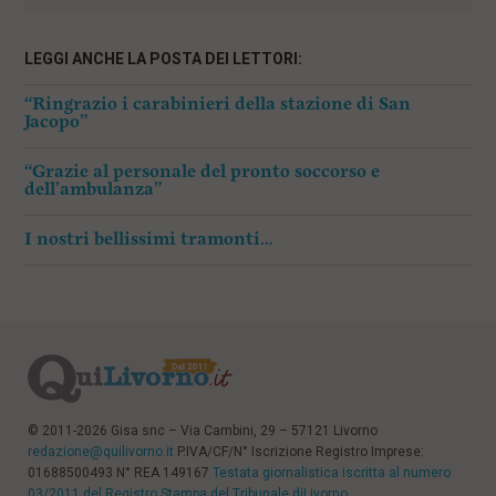
LEGGI ANCHE LA POSTA DEI LETTORI:
“Ringrazio i carabinieri della stazione di San
Jacopo”
“Grazie al personale del pronto soccorso e
dell’ambulanza”
I nostri bellissimi tramonti…
© 2011-2026 Gisa snc – Via Cambini, 29 – 57121 Livorno
redazione@quilivorno.it
P.IVA/CF/N° Iscrizione Registro Imprese:
01688500493 N° REA 149167
Testata giornalistica iscritta al numero
03/2011 del Registro Stampa del Tribunale diLivorno