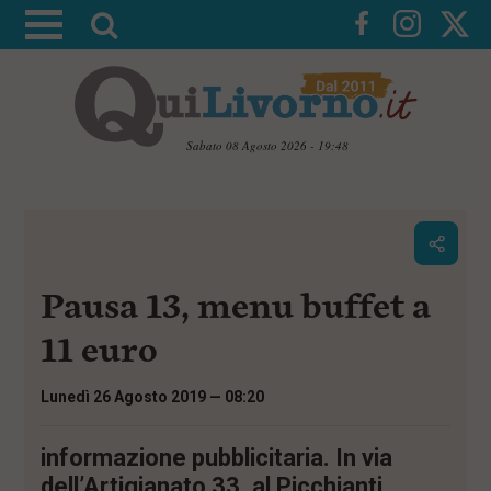
A
t
t
i
v
Sabato 08 Agosto 2026 - 19:48
a
V
l
a
i
a
a
r
i
c
i
Pausa 13, menu buffet a
o
c
n
e
t
11 euro
e
r
n
c
u
Lunedì 26 Agosto 2019 — 08:20
t
a
i
p
informazione pubblicitaria. In via
r
dell’Artigianato 33, al Picchianti,