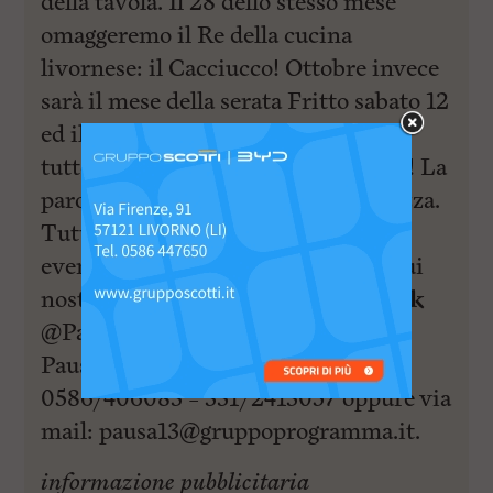
della tavola. Il 28 dello stesso mese
omaggeremo il Re della cucina
livornese: il Cacciucco! Ottobre invece
sarà il mese della serata Fritto sabato 12
ed il 26 sapori e ricette Siciliane! Il
tutto secondo Pausa 13, ovviamente! La
parola d’ordine? Qualità e ricercatezza.
Tutte le info su menù giornalieri ed
eventi in costante aggiornamento sui
nostri social. Ci trovate su
Facebook
@Pausa13Ristorante
Instagram
Pausa13 Telefonateci ai numeri
0586/406083 – 331/2413057 oppure via
mail:
pausa13@gruppoprogramma.it
.
informazione pubblicitaria