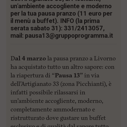
i
un’ambiente accogliente e moderno
n
c
per la tua pausa pranzo (11 euro per
i
il menù a buffet). INFO (la prima
p
a
serata sabato 31): 331/2413057,
l
mail:
pausa13@gruppoprogramma.it
i
V
a
i
a
D
al 4 marzo
la pausa pranzo a Livorno
l
ha acquistato tutto un altro sapore: con
M
e
la riapertura di “
Pausa 13”
in via
n
ù
dell’Artigianato 33 (zona Picchianti), è
P
infatti possibile rilassarsi in
r
i
un’ambiente accogliente, moderno,
n
c
completamente ammodernato e
i
ristrutturato dove gustare un buffet
p
a
esclusivo e di qualità dal sapore tutto