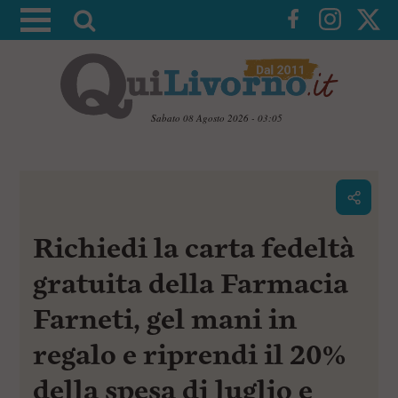
A
t
t
i
v
Sabato 08 Agosto 2026 - 03:05
a
V
l
a
i
a
a
r
i
c
i
Richiedi la carta fedeltà
o
c
n
e
t
gratuita della Farmacia
e
r
n
Farneti, gel mani in
c
u
t
a
regalo e riprendi il 20%
i
p
della spesa di luglio e
r