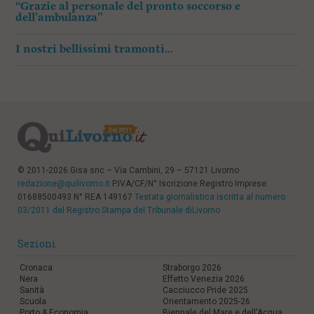
“Grazie al personale del pronto soccorso e
dell’ambulanza”
I nostri bellissimi tramonti…
© 2011-2026 Gisa snc – Via Cambini, 29 – 57121 Livorno
redazione@quilivorno.it
P.IVA/CF/N° Iscrizione Registro Imprese:
01688500493 N° REA 149167
Testata giornalistica iscritta al numero
03/2011 del Registro Stampa del Tribunale diLivorno
Sezioni
Cronaca
Straborgo 2026
Nera
Effetto Venezia 2026
Sanità
Cacciucco Pride 2025
Scuola
Orientamento 2025-26
Porto & Economia
Biennale del Mare e dell'Acqua