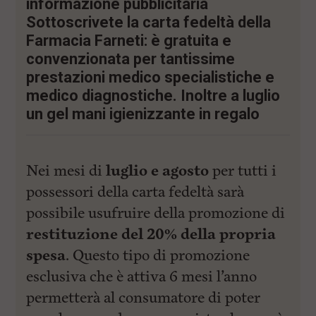
informazione pubblicitaria
l
e
Sottoscrivete la carta fedeltà della
V
Farmacia Farneti: è gratuita e
a
i
convenzionata per tantissime
i
prestazioni medico specialistiche e
n
f
medico diagnostiche. Inoltre a luglio
o
un gel mani igienizzante in regalo
n
d
o
Nei mesi di
luglio e agosto
per tutti i
possessori della carta fedeltà sarà
possibile usufruire della promozione di
restituzione del 20% della propria
spesa
. Questo tipo di promozione
esclusiva che è attiva 6 mesi l’anno
permetterà al consumatore di poter