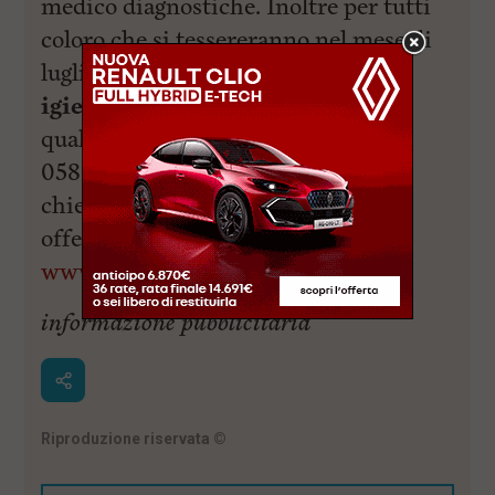
medico diagnostiche. Inoltre per tutti
coloro che si tessereranno nel mese di
luglio sarà regalato un
gel
igienizzante mani 100ml
. Per
qualsiasi informazione chiama allo
0586 – 401357 o al 334-7817261 o
chiedi in farmacia. Scopri le nostre
offerte e servizi su
www.farmaciafarneti.it
.
informazione pubblicitaria
Riproduzione riservata
©