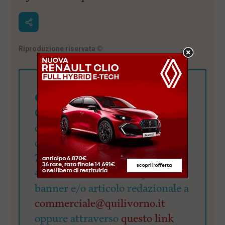
Riproduzione riservata
©
Cerchi visibilità?
QuiLivorno.it mette a
disposizione una visibilità di
oltre 90mila utenti giornalieri:
78.000 su Fb, 15.500 su Ig e
4.700 su X. Richiedi il pacchetto
banner e/o articolo redazionale a
commerciale@quilivorno.it
oppure attraverso
questo link