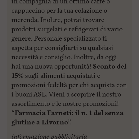
in compagnia di un ottimo caffè o
l
e
cappuccino per la tua colazione o
V
a
merenda. Inoltre, potrai trovare
i
prodotti surgelati e refrigerati di vario
i
n
genere. Personale specializzato ti
f
o
aspetta per consigliarti su qualsiasi
n
necessità e consiglio. Inoltre, da oggi
d
o
hai una nuova opportunità!
Sconto del
15%
sugli alimenti acquistati e
promozioni fedeltà per chi acquista con
i buoni ASL. Vieni a scoprire il nostro
assortimento e le nostre promozioni!
“
Farmacia Farneti: il n. 1 del senza
glutine a Livorno
”.
informazione pubblicitaria