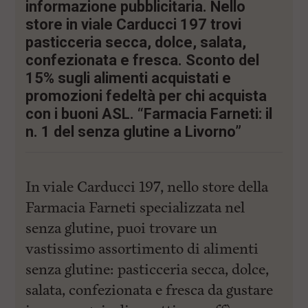
i
informazione pubblicitaria. Nello
n
store in viale Carducci 197 trovi
c
i
pasticceria secca, dolce, salata,
p
confezionata e fresca. Sconto del
a
l
15% sugli alimenti acquistati e
i
promozioni fedeltà per chi acquista
V
con i buoni ASL. “Farmacia Farneti: il
a
i
n. 1 del senza glutine a Livorno”
a
l
M
e
In viale Carducci 197, nello store della
n
ù
Farmacia Farneti specializzata nel
P
r
senza glutine, puoi trovare un
i
vastissimo assortimento di alimenti
n
c
senza glutine: pasticceria secca, dolce,
i
p
salata, confezionata e fresca da gustare
a