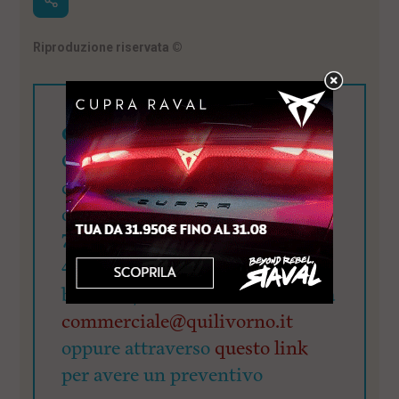
Riproduzione riservata
©
Cerchi visibilità?
QuiLivorno.it mette a
disposizione una visibilità di
oltre 90mila utenti giornalieri:
78.000 su Fb, 15.500 su Ig e
4.700 su X. Richiedi il pacchetto
banner e/o articolo redazionale a
commerciale@quilivorno.it
oppure attraverso
questo link
per avere un preventivo