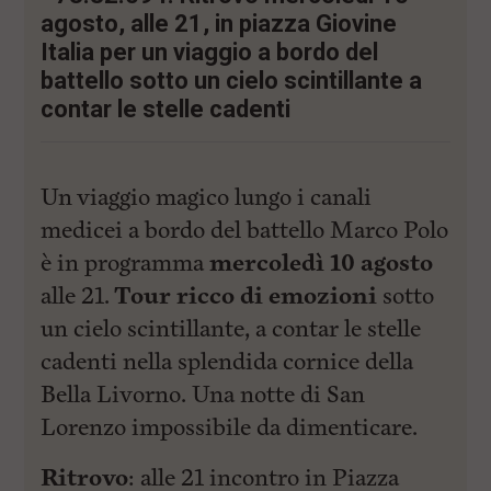
i
agosto, alle 21, in piazza Giovine
n
c
Italia per un viaggio a bordo del
i
battello sotto un cielo scintillante a
p
a
contar le stelle cadenti
l
i
V
a
Un viaggio magico lungo i canali
i
a
medicei a bordo del battello Marco Polo
l
è in programma
mercoledì 10 agosto
M
e
alle 21.
Tour ricco di emozioni
sotto
n
ù
un cielo scintillante, a contar le stelle
P
cadenti nella splendida cornice della
r
i
Bella Livorno. Una notte di San
n
c
Lorenzo impossibile da dimenticare.
i
p
Ritrovo
: alle 21 incontro in Piazza
a