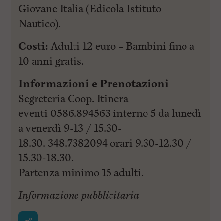
l
Giovane Italia (Edicola Istituto
e
V
Nautico).
a
i
Costi:
Adulti 12 euro – Bambini fino a
i
n
10 anni gratis.
f
o
Informazioni e Prenotazioni
n
d
Segreteria Coop. Itinera
o
eventi 0586.894563 interno 5 da lunedì
a venerdì 9-13 / 15.30-
18.30. 348.7382094 orari 9.30-12.30 /
15.30-18.30.
Partenza minimo 15 adulti.
Informazione pubblicitaria