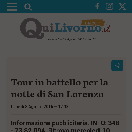
A
t
t
i
v
Domenica 09 Agosto 2026 - 06:27
a
V
l
a
i
a
a
r
i
c
i
Tour in battello per la
o
c
n
e
t
notte di San Lorenzo
e
r
n
c
u
Lunedì 8 Agosto 2016 — 17:13
t
a
i
p
Informazione pubblicitaria. INFO: 348
r
- 73.82.094. Ritrovo mercoledì 10