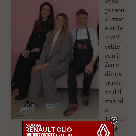
enze
person
alizzat
e sulle
mani,
selfie
con i
fan e
dimos
trazio
ni del
metod
o
LCDU
, che