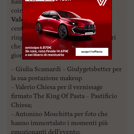
hanno reso l’esperienza ancora più
coinvolgente per tutti i presenti.
Valentina Liperini
, titolare del
centro, entusiasta di questo evento,
ringrazia lo staff e i suoi collaboratori
che hanno reso possibile questa
giornata:
– Giulia Scamardi – Giulygetsbetter per
la sua postazione makeup
– Valerio Chiesa per il vernissage
firmato The King Of Pasta – Pastificio
Chiesa;
– Antonino Moschitta per foto che
hanno immortalato i momenti più
emozionanti dell’evento;