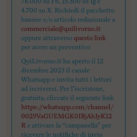
78.000 su Fb, 15.500 su Ig e
4.700 su X. Richiedi il pacchetto
banner e/o articolo redazionale a
commerciale@quilivorno.it
oppure attraverso
questo link
per avere un preventivo
QuiLivorno.it ha aperto il 12
dicembre 2023 il canale
Whatsapp e invita tutti i lettori
ad iscriversi. Per l’iscrizione,
gratuita, cliccate il seguente link
https://whatsapp.com/channel/
0029VaGUEMGK0IBjAhIyK12
R
e attivare la “campanella” per
ricevere le notifiche di invio