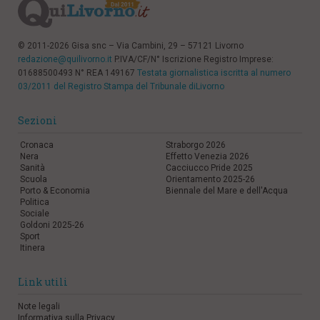
© 2011-2026 Gisa snc – Via Cambini, 29 – 57121 Livorno
redazione@quilivorno.it
P.IVA/CF/N° Iscrizione Registro Imprese:
01688500493 N° REA 149167
Testata giornalistica iscritta al numero
03/2011 del Registro Stampa del Tribunale diLivorno
Sezioni
Cronaca
Straborgo 2026
Nera
Effetto Venezia 2026
Sanità
Cacciucco Pride 2025
Scuola
Orientamento 2025-26
Porto & Economia
Biennale del Mare e dell'Acqua
Politica
Sociale
Goldoni 2025-26
Sport
Itinera
Link utili
Note legali
Informativa sulla Privacy