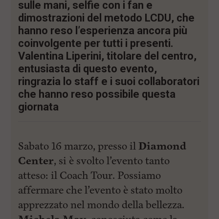
l
sulle mani, selfie con i fan e
e
dimostrazioni del metodo LCDU, che
V
a
hanno reso l’esperienza ancora più
i
coinvolgente per tutti i presenti.
i
Valentina Liperini, titolare del centro,
n
f
entusiasta di questo evento,
o
ringrazia lo staff e i suoi collaboratori
n
d
che hanno reso possibile questa
o
giornata
Sabato 16 marzo, presso il
Diamond
Center
, si è svolto l’evento tanto
atteso: il Coach Tour. Possiamo
affermare che l’evento è stato molto
apprezzato nel mondo della bellezza.