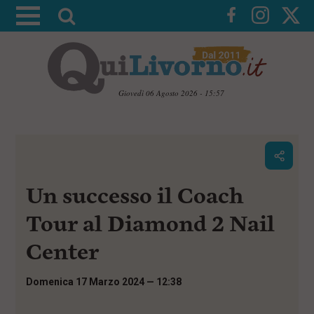
A
t
t
i
v
Giovedì 06 Agosto 2026 - 15:57
a
V
l
a
i
a
a
r
i
c
i
Un successo il Coach
o
c
n
e
t
Tour al Diamond 2 Nail
e
r
n
Center
c
u
t
a
i
Domenica 17 Marzo 2024 — 12:38
p
r