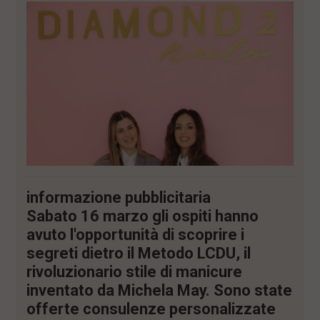
i
n
c
i
p
a
l
i
V
a
i
a
l
M
e
n
informazione pubblicitaria
ù
Sabato 16 marzo gli ospiti hanno
P
avuto l'opportunità di scoprire i
r
i
segreti dietro il Metodo LCDU, il
n
rivoluzionario stile di manicure
c
i
inventato da Michela May. Sono state
p
offerte consulenze personalizzate
a