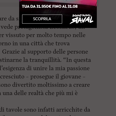
re da sfondo alla vicenda. La
e vede protagonista Leonardo, un
er vissuto per molto tempo nelle
orno in una città che trova
 Grazie al supporto delle persone
istinarne la tranquillità. “In questa
l’esigenza di unire la mia passione
cresciuto – prosegue il giovane –
no divertito moltissimo a creare
una delle realtà che più mi è
i tavole sono infatti arricchite da