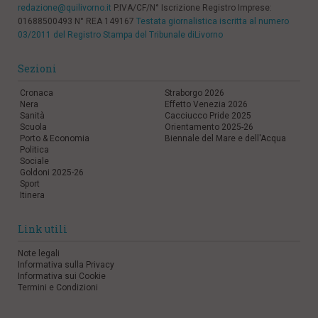
redazione@quilivorno.it
P.IVA/CF/N° Iscrizione Registro Imprese:
l
01688500493 N° REA 149167
Testata giornalistica iscritta al numero
e
03/2011 del Registro Stampa del Tribunale diLivorno
V
a
i
Sezioni
i
n
Cronaca
Straborgo 2026
f
Nera
Effetto Venezia 2026
o
Sanità
Cacciucco Pride 2025
n
Scuola
Orientamento 2025-26
Porto & Economia
Biennale del Mare e dell'Acqua
d
Politica
o
Sociale
Goldoni 2025-26
Sport
Itinera
Link utili
Note legali
Informativa sulla Privacy
Informativa sui Cookie
Termini e Condizioni