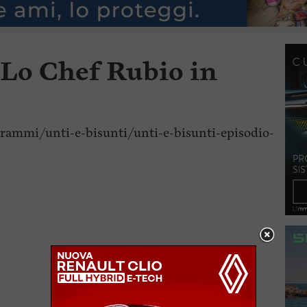
 Lo Chef Rubio in
rammi/unti-e-bisunti/unti-e-bisunti-episodio-