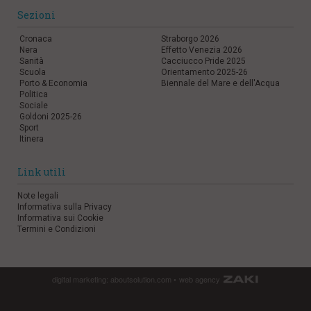
l
Sezioni
e
V
Cronaca
Straborgo 2026
a
Nera
Effetto Venezia 2026
Sanità
Cacciucco Pride 2025
i
Scuola
Orientamento 2025-26
i
Porto & Economia
Biennale del Mare e dell'Acqua
n
Politica
f
Sociale
o
Goldoni 2025-26
n
Sport
d
Itinera
o
Link utili
Note legali
Informativa sulla Privacy
Informativa sui Cookie
Termini e Condizioni
digital marketing:
aboutsolution.com
•
web agency