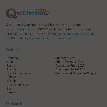
© 2011-2026 Gisa snc – Via Cambini, 29 – 57121 Livorno
redazione@quilivorno.it
P.IVA/CF/N° Iscrizione Registro Imprese:
01688500493 N° REA 149167
Testata giornalistica iscritta al numero
03/2011 del Registro Stampa del Tribunale diLivorno
Sezioni
Cronaca
Straborgo 2026
Nera
Effetto Venezia 2026
Sanità
Cacciucco Pride 2025
Scuola
Orientamento 2025-26
Porto & Economia
Biennale del Mare e dell'Acqua
Politica
Sociale
Goldoni 2025-26
Sport
Itinera
Link utili