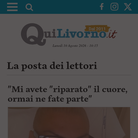
A
t
t
i
v
a
Lunedì 10 Agosto 2026 - 10:15
l
V
a
a
La posta dei lettori
i
r
a
i
i
c
c
"Mi avete "riparato" il cuore,
o
n
e
ormai ne fate parte"
t
r
e
c
n
u
a
t
i
p
r