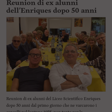
Reunion di ex alunni
l
dell'Enriques dopo 50 anni
e
V
a
i
i
n
f
o
n
d
o
Reunion di ex alunni del Liceo Scientifico Enriques
dopo 50 anni dal primo giorno che ne varcarono i