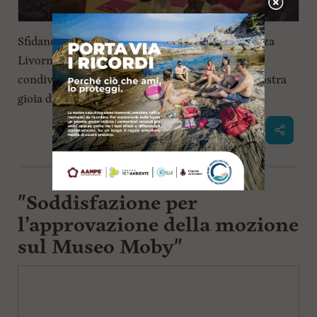
Sfidando un clima non proprio favorevole (mezza
Livorno era allagata) ci siamo ritrovati per
condividere i nostri ricordi ma soprattutto la nostra
gioia di stare insieme...
Continua a leggere
"Soddisfazione per
l’approvazione della mozione
sul Museo Moby"