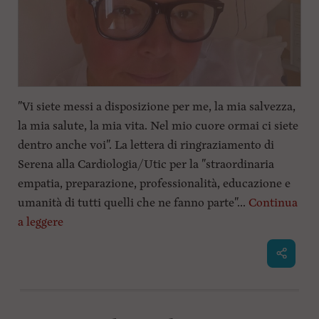
i
n
c
i
p
a
l
i
"Vi siete messi a disposizione per me, la mia salvezza,
V
la mia salute, la mia vita. Nel mio cuore ormai ci siete
a
i
dentro anche voi". La lettera di ringraziamento di
a
Serena alla Cardiologia/Utic per la "straordinaria
l
M
empatia, preparazione, professionalità, educazione e
e
umanità di tutti quelli che ne fanno parte"...
Continua
n
ù
a leggere
P
r
i
n
c
i
p
a