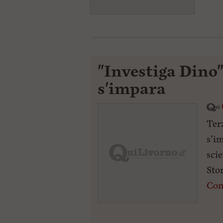
"Investiga Dino
s'impara
Ter
s’im
sci
Stor
Con