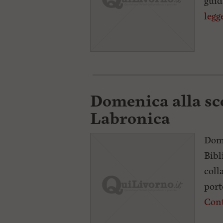
guid
legg
Domenica alla sco
Labronica
Dome
Bibl
coll
port
Cont