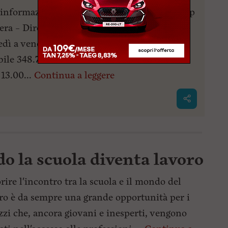
 informazioni e prenotazioni: Segreteria Coop
nera – Diretto 0586.894563 interno 5 (da
edì a venerdì) 9.00-13.00/15.30-18.30 -
ile 348.7382094 e 389.4334798 dalle 9.30
 13.00...
Continua a leggere
o la scuola diventa lavoro
rire l'incontro tra la scuola e il mondo del
ro è da sempre una grande opportunità per i
zzi che, ancora giovani e inesperti, vengono