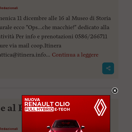
Redazionali
enica 11 dicembre alle 16 al Museo di Storia
urale ecco "Ops...che macchie!" dedicato alla
atività Per info e prenotazioni 0586/266711
ure via mail coop.Itinera
attica@itinera.info
...
Continua a leggere
 e al Port Center in
Redazionali