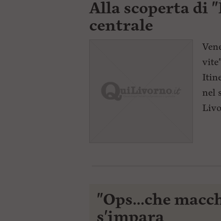
Alla scoperta di 
centrale
Vene
vite
Itin
nel 
Livo
"Ops...che macc
s'impara