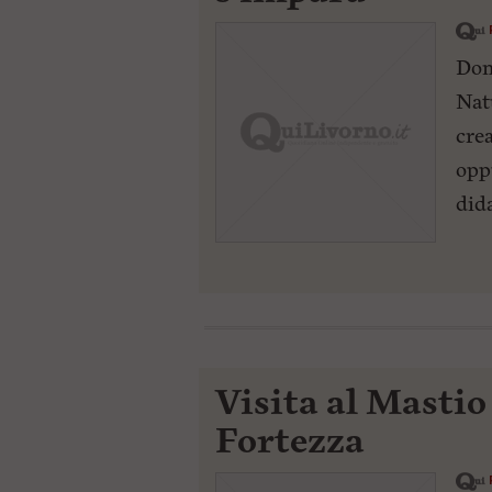
Dom
Nat
cre
opp
did
Visita al Mastio
Fortezza