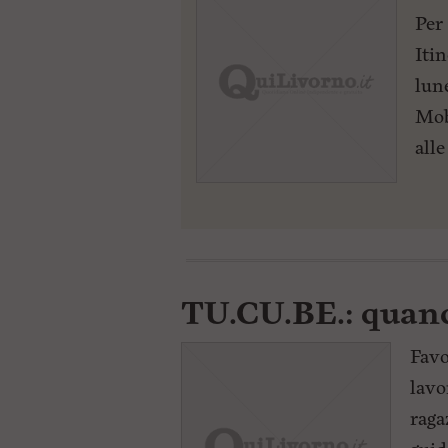
Per
Iti
lun
Mob
alle
TU.CU.BE.: quand
Favo
lavo
raga