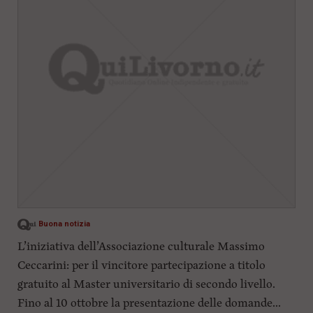
i
n
c
i
p
a
l
i
V
a
i
a
l
M
e
n
ù
Buona notizia
P
r
L’iniziativa dell’Associazione culturale Massimo
i
n
Ceccarini: per il vincitore partecipazione a titolo
c
gratuito al Master universitario di secondo livello.
i
p
Fino al 10 ottobre la presentazione delle domande...
a