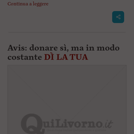
Continua a leggere
l
e
V
a
i
i
n
f
Avis: donare sì, ma in modo
o
n
costante
DÌ LA TUA
d
o