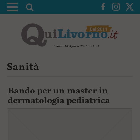
A
t
t
i
v
a
Lunedì 10 Agosto 2026 - 21:41
l
V
a
a
Sanità
i
r
a
i
i
c
c
Bando per un master in
o
n
e
dermatologia pediatrica
t
r
e
c
n
u
a
t
i
p
r