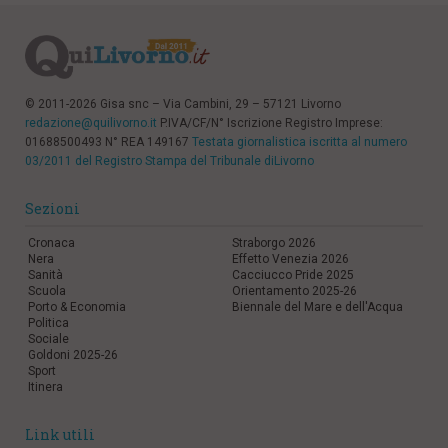
© 2011-2026 Gisa snc – Via Cambini, 29 – 57121 Livorno
redazione@quilivorno.it
P.IVA/CF/N° Iscrizione Registro Imprese:
01688500493 N° REA 149167
Testata giornalistica iscritta al numero
03/2011 del Registro Stampa del Tribunale diLivorno
Sezioni
Cronaca
Straborgo 2026
Nera
Effetto Venezia 2026
Sanità
Cacciucco Pride 2025
Scuola
Orientamento 2025-26
Porto & Economia
Biennale del Mare e dell'Acqua
Politica
Sociale
Goldoni 2025-26
Sport
Itinera
Link utili