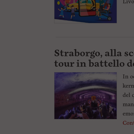
Livo
Straborgo, alla s
tour in battello 
In o
kerm
del 
manc
emoz
Cont