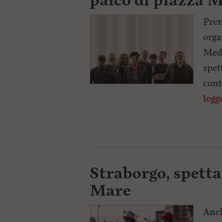
palco di piazza 
Pren
orga
Medi
spet
cont
legg
Straborgo, spetta
Mare
Anch