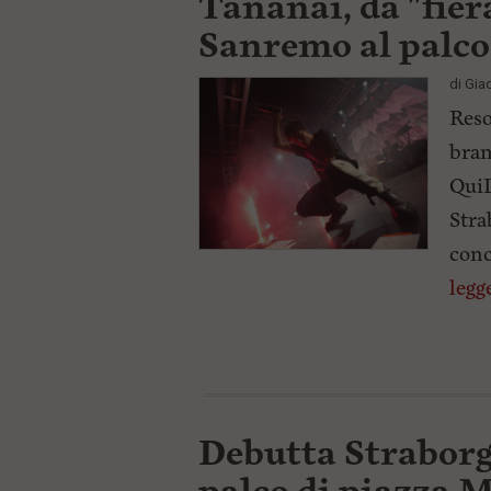
Tananai, da "fie
Sanremo al palco
di
Gia
Reso
bran
QuiL
Stra
conc
legg
Debutta Straborg