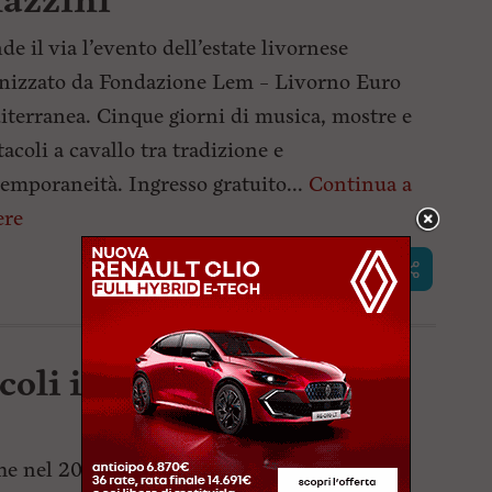
Mazzini
de il via l’evento dell’estate livornese
nizzato da Fondazione Lem – Livorno Euro
terranea. Cinque giorni di musica, mostre e
tacoli a cavallo tra tradizione e
emporaneità. Ingresso gratuito...
Continua a
ere
coli itineranti a Porta a
e nel 2022 il Consorzio Porta a Mare