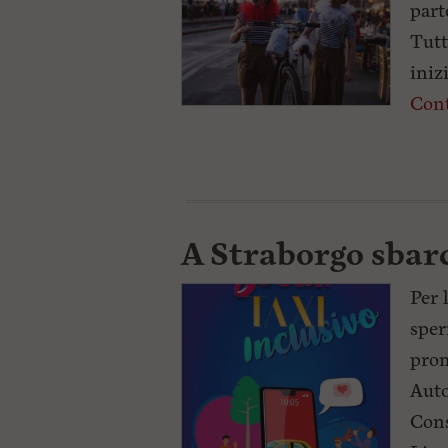
part
Tutt
iniz
Cont
A Straborgo sbarc
Per 
sper
prom
Auto
Cons