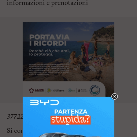
informazioni e prenotazioni
3772260603
.
Si conclude così la stagione del Def 6