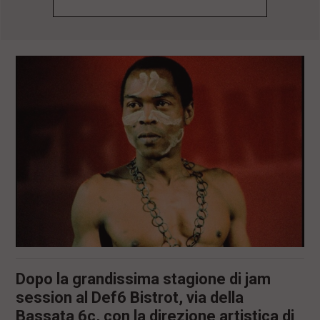
l
e
V
a
i
i
n
f
o
n
d
o
Dopo la grandissima stagione di jam
session al Def6 Bistrot, via della
Bassata 6c, con la direzione artistica di