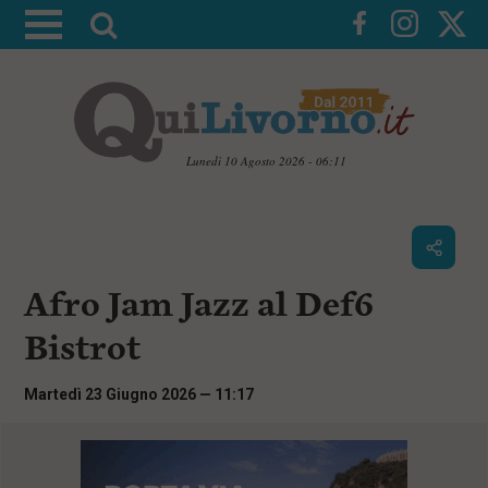
A
t
t
i
v
a
Lunedì 10 Agosto 2026 - 06:11
l
V
a
a
i
r
a
i
i
c
Afro Jam Jazz al Def6
c
o
n
e
Bistrot
t
r
e
c
n
Martedì 23 Giugno 2026 — 11:17
u
a
t
i
p
r