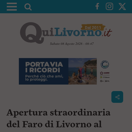
A
t
t
i
v
a
Sabato 08 Agosto 2026 - 08:47
l
V
a
a
i
r
a
i
i
c
c
o
n
e
t
r
e
c
n
Apertura straordinaria
u
a
t
i
del Faro di Livorno al
p
r