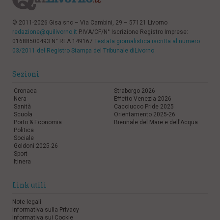
© 2011-2026 Gisa snc – Via Cambini, 29 – 57121 Livorno
redazione@quilivorno.it
P.IVA/CF/N° Iscrizione Registro Imprese:
01688500493 N° REA 149167
Testata giornalistica iscritta al numero
03/2011 del Registro Stampa del Tribunale diLivorno
Sezioni
Cronaca
Straborgo 2026
Nera
Effetto Venezia 2026
Sanità
Cacciucco Pride 2025
Scuola
Orientamento 2025-26
Porto & Economia
Biennale del Mare e dell'Acqua
Politica
Sociale
Goldoni 2025-26
Sport
Itinera
Link utili
Note legali
Informativa sulla Privacy
Informativa sui Cookie