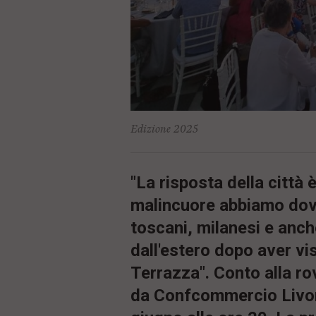
ù
P
r
i
n
c
i
p
a
l
Edizione 2025
e
V
a
i
"La risposta della città 
i
n
malincuore abbiamo dovut
f
o
toscani, milanesi e anc
n
d
dall'estero dopo aver vis
o
Terrazza". Conto alla ro
da Confcommercio Livo