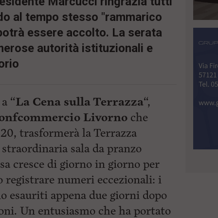
residente Marcucci ringrazia tutti
ndo al tempo stesso "rammarico
 potrà essere accolto. La serata
erose autorità istituzionali e
orio
a “
La Cena sulla Terrazza
“,
onfcommercio Livorno
che
 20, trasformerà la Terrazza
straordinaria sala da pranzo
esa cresce di giorno in giorno per
o registrare numeri eccezionali: i
no esauriti appena due giorni dopo
ioni. Un entusiasmo che ha portato