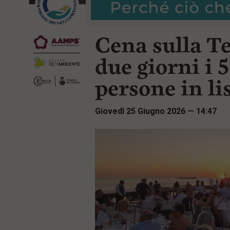
r
t
i
e
n
n
c
Cena sulla Te
u
i
t
p
i
due giorni i 5
a
p
l
r
persone in li
e
i
:
n
c
Giovedì 25 Giugno 2026 — 14:47
i
p
a
l
i
V
a
i
a
l
M
e
n