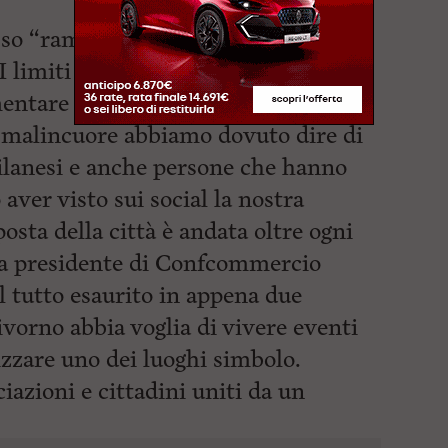
so “rammarico nei confronti di chi
I limiti organizzativi e di capienza
ntare all’infinito il numero di
 A malincuore abbiamo dovuto dire di
milanesi e anche persone che hanno
aver visto sui social la nostra
posta della città è andata oltre ogni
la presidente di Confcommercio
l tutto esaurito in appena due
vorno abbia voglia di vivere eventi
rizzare uno dei luoghi simbolo.
ciazioni e cittadini uniti da un