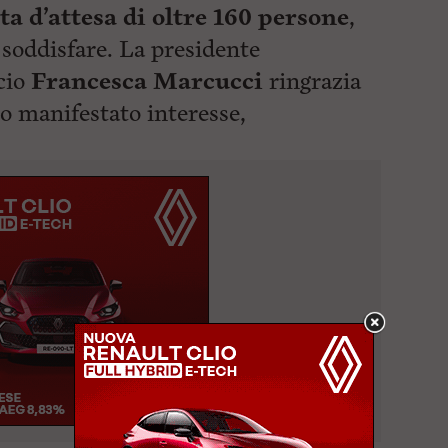
ta d’attesa di oltre 160 persone
,
soddisfare. La presidente
cio
Francesca Marcucci
ringrazia
o manifestato interesse,