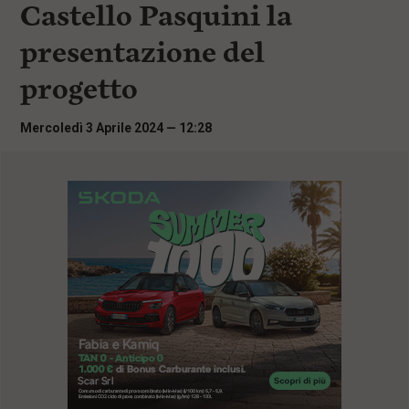
Castello Pasquini la
i
n
presentazione del
c
i
progetto
p
a
l
Mercoledì 3 Aprile 2024 — 12:28
i
V
a
i
a
l
M
e
n
ù
P
r
i
n
c
i
p
a