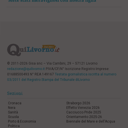
“Siete stati meravigliosi con nostra figlia”
© 2011-2026 Gisa snc – Via Cambini, 29 – 57121 Livorno
redazione@quilivorno.it
P.IVA/CF/N° Iscrizione Registro Imprese:
01688500493 N° REA 149167
Testata giornalistica iscritta al numero
03/2011 del Registro Stampa del Tribunale diLivorno
Sezioni
Cronaca
Straborgo 2026
Nera
Effetto Venezia 2026
Sanità
Cacciucco Pride 2025
Scuola
Orientamento 2025-26
Porto & Economia
Biennale del Mare e dell'Acqua
Politica