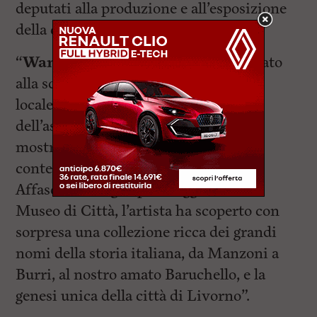
deputati alla produzione e all’esposizione
della cultura in città.
“
Wang Xiaosong
è stato accompagnato
alla scoperta del patrimonio artistico
locale: al Maestro – il racconto
dell’assessora Rafanelli – sono state
mostrate le collezioni permanenti, il
contemporaneo e la parte storica.
Affascinato dagli spazi suggestivi del
Museo di Città, l’artista ha scoperto con
sorpresa una collezione ricca dei grandi
nomi della storia italiana, da Manzoni a
Burri, al nostro amato Baruchello, e la
genesi unica della città di Livorno”.