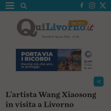
A
t
t
i
v
a
Venerdì 07 Agosto 2026 - 12:08
l
V
a
a
i
r
a
i
i
c
c
o
n
e
t
r
e
c
n
L’artista Wang Xiaosong
u
a
t
i
in visita a Livorno
p
r