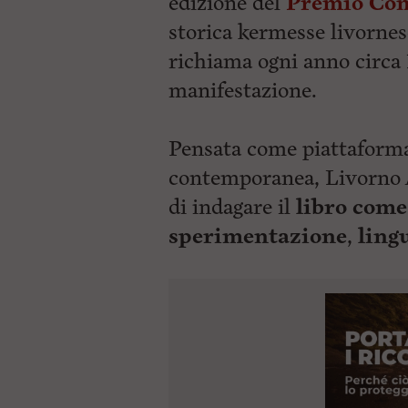
edizione del
Premio Co
storica kermesse livornes
richiama ogni anno circa 
manifestazione.
Pensata come piattaforma 
contemporanea, Livorno A
di indagare il
libro come
sperimentazione
,
ling