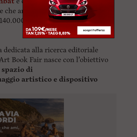
mbat
e durante
Effetto Venezia
,
e che anima il Quartiere Venezia e
140.000 visitatori nel corso della
dedicata alla ricerca editoriale
rt Book Fair nasce con l’obiettivo
 spazio di
uaggio
artistico e dispositivo