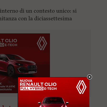
interno di un contesto unico: si
itanza con la diciassettesima