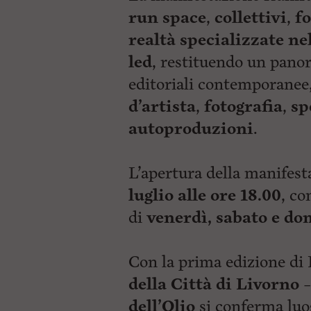
run space
,
collettivi
,
fo
realtà specializzate ne
led
,
restituendo un panor
editoriali contemporanee
d’artista
,
fotografia
,
sp
autoproduzioni
.
L’apertura della manifest
luglio alle ore 18.00
, co
di
venerdì, sabato e dom
Con la prima edizione di 
della Città di Livorno 
dell’Olio
si conferma luog