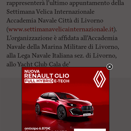
rappresenterà l’ultimo appuntamento della
Settimana Velica Internazionale
Accademia Navale Città di Livorno
(
www.settimanavelicainternazionale.it
).
L’organizzazione è affidata all’
Accademia
Navale
della Marina Militare di Livorno,
alla
Lega Navale Italiana sez. di Livorno
,
allo
Yacht Club Cala de’