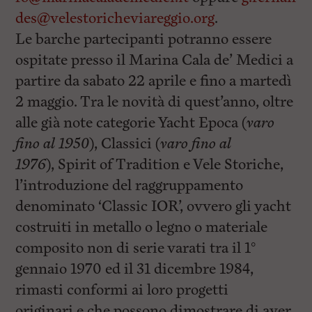
des@velestoricheviareggio.org
.
Le barche partecipanti potranno essere
ospitate presso il Marina Cala de’ Medici a
partire da sabato 22 aprile e fino a martedì
2 maggio. Tra le novità di quest’anno, oltre
alle già note categorie
Yacht Epoca
(
varo
fino al 1950
),
Classici
(
varo fino al
1976
),
Spirit of Tradition
e
Vele Storiche
,
l’introduzione del raggruppamento
denominato ‘
Classic IOR
’, ovvero gli yacht
costruiti in
metallo
o
legno
o
materiale
composito non di serie
varati tra il
1°
gennaio 1970 ed il 31 dicembre 1984
,
rimasti conformi ai loro
progetti
originari
e che possono dimostrare di aver