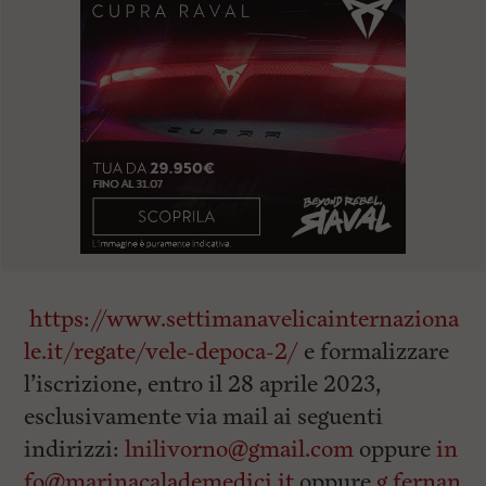
https://www.settimanavelicainternaziona
le.it/regate/vele-depoca-2/
e formalizzare
l’iscrizione, entro il
28 aprile 2023
,
esclusivamente via mail ai seguenti
indirizzi:
lnilivorno@gmail.com
oppure
in
fo@marinacalademedici.it
oppure
g.fernan