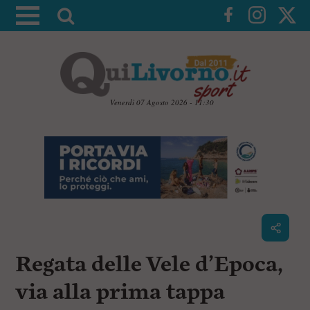
A
t
t
i
v
a
Venerdì 07 Agosto 2026 - 11:30
l
V
a
a
i
r
a
i
i
c
c
o
n
e
t
r
e
c
n
Regata delle Vele d’Epoca,
u
a
t
i
via alla prima tappa
p
r