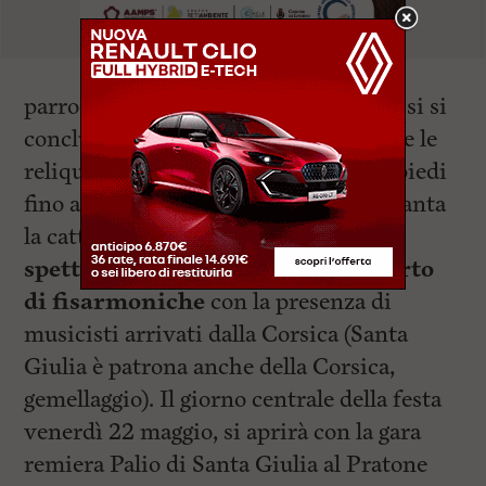
parrocchie. La processione lungo i fossi si
concluderà agli scali Finocchietti dove le
reliquie proseguiranno poi portate a piedi
fino alla Cattedrale. Ad accogliere la Santa
la cattedrale illuminata, un
piccolo
spettacolo pirotecnico
e
un concerto
di fisarmoniche
con la presenza di
musicisti arrivati dalla Corsica (Santa
Giulia è patrona anche della Corsica,
gemellaggio). Il giorno centrale della festa
venerdì 22 maggio, si aprirà con la gara
remiera Palio di Santa Giulia al Pratone