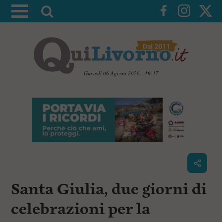
A
t
t
i
v
a
Giovedì 06 Agosto 2026 - 19:17
l
V
a
a
i
r
a
i
i
c
c
o
n
e
t
r
e
c
n
Santa Giulia, due giorni di
u
a
t
i
celebrazioni per la
p
r