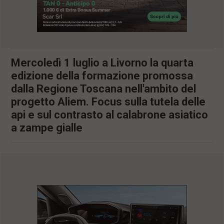
l
e
V
a
i
i
Mercoledì 1 luglio a Livorno la quarta
n
f
edizione della formazione promossa
o
dalla Regione Toscana nell'ambito del
n
d
progetto Aliem. Focus sulla tutela delle
o
api e sul contrasto al calabrone asiatico
a zampe gialle