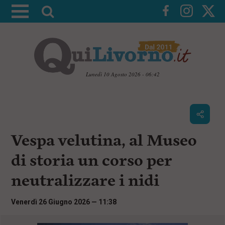
A
t
t
i
v
a
Lunedì 10 Agosto 2026 - 06:42
l
V
a
a
i
r
a
i
i
c
Vespa velutina, al Museo
c
o
n
e
di storia un corso per
t
r
e
neutralizzare i nidi
c
n
u
a
t
Venerdì 26 Giugno 2026 — 11:38
i
p
r