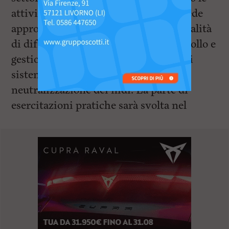
attività formative del corso che prevede
approfondimenti sulla specie, le modalità
di diffusione e quelle relative al controllo e
gestione, con particolare attenzione ai
sistemi di individuazione e
neutralizzazione dei nidi. La parte di
esercitazioni pratiche sarà svolta nel