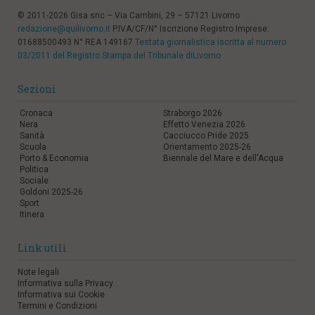
© 2011-2026 Gisa snc – Via Cambini, 29 – 57121 Livorno
redazione@quilivorno.it
P.IVA/CF/N° Iscrizione Registro Imprese:
01688500493 N° REA 149167
Testata giornalistica iscritta al numero
03/2011 del Registro Stampa del Tribunale diLivorno
Sezioni
Cronaca
Straborgo 2026
Nera
Effetto Venezia 2026
Sanità
Cacciucco Pride 2025
Scuola
Orientamento 2025-26
Porto & Economia
Biennale del Mare e dell'Acqua
Politica
Sociale
Goldoni 2025-26
Sport
Itinera
Link utili
Note legali
Informativa sulla Privacy
Informativa sui Cookie
Termini e Condizioni