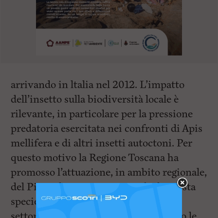
arrivando in ltalia nel 2012. L’impatto
dell’insetto sulla biodiversità locale è
rilevante, in particolare per la pressione
predatoria esercitata nei confronti di Apis
mellifera e di altri insetti autoctoni. Per
questo motivo la Regione Toscana ha
promosso l’attuazione, in ambito regionale,
del Piano di gestione nazionale di questa
specie, con l’obiettivo di preservare il
settore apistico regionale. Vi rientrano le