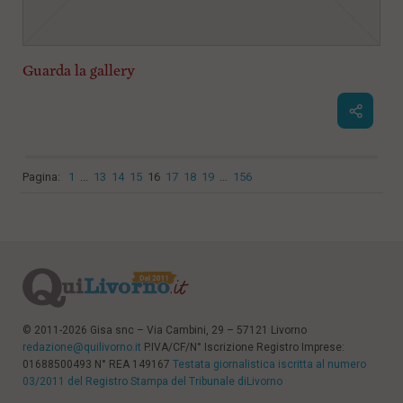
Guarda la gallery
Pagina:
1
...
13
14
15
16
17
18
19
...
156
© 2011-2026 Gisa snc – Via Cambini, 29 – 57121 Livorno
redazione@quilivorno.it
P.IVA/CF/N° Iscrizione Registro Imprese:
01688500493 N° REA 149167
Testata giornalistica iscritta al numero
03/2011 del Registro Stampa del Tribunale diLivorno