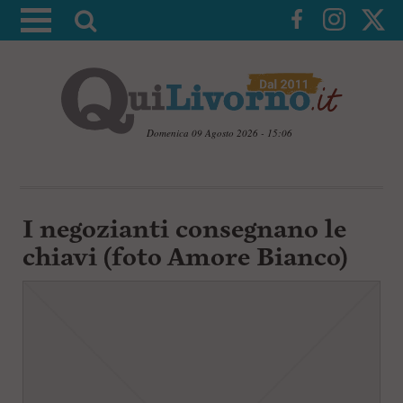
A
t
t
i
v
a
Domenica 09 Agosto 2026 - 15:06
l
V
a
a
i
r
a
I negozianti consegnano le
i
i
c
chiavi (foto Amore Bianco)
c
o
n
e
t
r
e
c
n
u
a
t
i
p
r