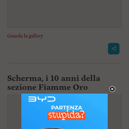
Guarda la gallery
Scherma, i 10 anni della
sezione Fiamme Oro