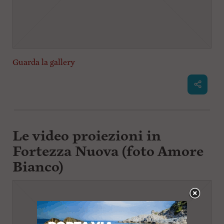
Guarda la gallery
Le video proiezioni in
Fortezza Nuova (foto Amore
Bianco)