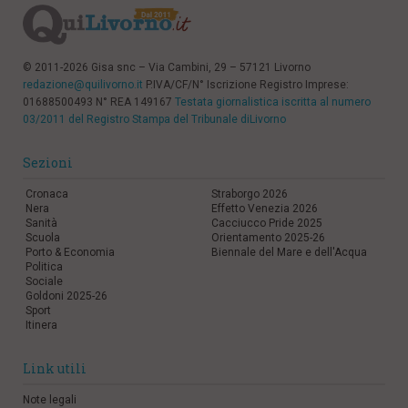
© 2011-2026 Gisa snc – Via Cambini, 29 – 57121 Livorno
redazione@quilivorno.it
P.IVA/CF/N° Iscrizione Registro Imprese:
01688500493 N° REA 149167
Testata giornalistica iscritta al numero
03/2011 del Registro Stampa del Tribunale diLivorno
Sezioni
Cronaca
Straborgo 2026
Nera
Effetto Venezia 2026
Sanità
Cacciucco Pride 2025
Scuola
Orientamento 2025-26
Porto & Economia
Biennale del Mare e dell'Acqua
Politica
Sociale
Goldoni 2025-26
Sport
Itinera
Link utili
Note legali