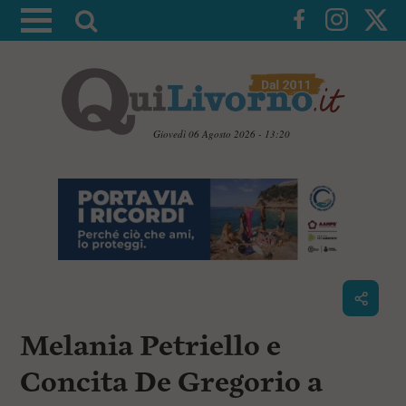
A
t
t
i
v
a
Giovedì 06 Agosto 2026 - 13:20
l
V
a
a
i
r
a
i
i
c
c
o
n
e
t
r
e
c
n
Melania Petriello e
u
a
t
i
Concita De Gregorio a
p
r