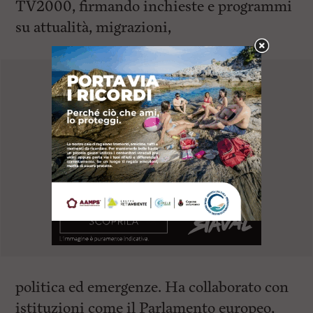
TV2000, firmando inchieste e programmi
su attualità, migrazioni,
politica ed emergenze. Ha collaborato con
istituzioni come il Parlamento europeo,