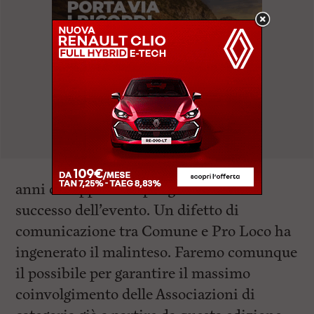
anni ci supportano per garantire il
successo dell’evento. Un difetto di
comunicazione tra Comune e Pro Loco ha
ingenerato il malinteso. Faremo comunque
il possibile per garantire il massimo
coinvolgimento delle Associazioni di