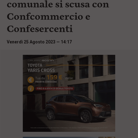
comunale si scusa con
i
n
Confcommercio e
c
i
Confesercenti
p
a
l
Venerdì 25 Agosto 2023 — 14:17
i
V
a
i
a
l
M
e
n
ù
P
r
i
n
c
i
p
a