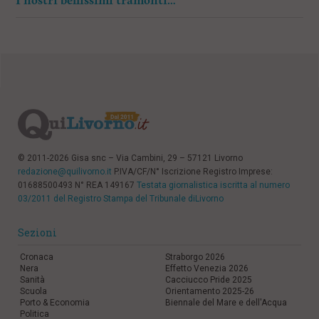
I nostri bellissimi tramonti…
© 2011-2026 Gisa snc – Via Cambini, 29 – 57121 Livorno
redazione@quilivorno.it
P.IVA/CF/N° Iscrizione Registro Imprese:
01688500493 N° REA 149167
Testata giornalistica iscritta al numero
03/2011 del Registro Stampa del Tribunale diLivorno
Sezioni
Cronaca
Straborgo 2026
Nera
Effetto Venezia 2026
Sanità
Cacciucco Pride 2025
Scuola
Orientamento 2025-26
Porto & Economia
Biennale del Mare e dell'Acqua
Politica