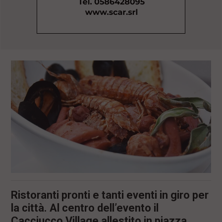
l
e
V
a
i
i
n
f
o
n
d
o
Ristoranti pronti e tanti eventi in giro per
la città. Al centro dell’evento il
Cacciucco Village allestito in piazza