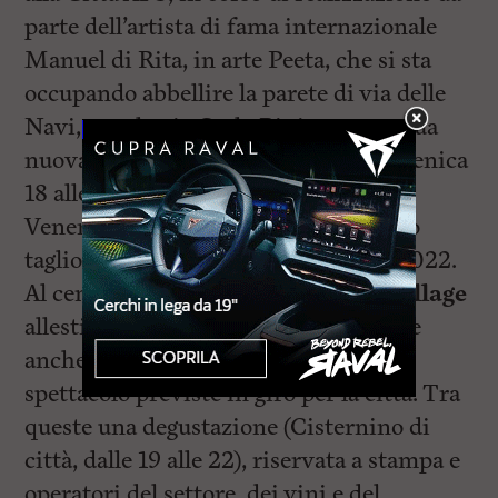
parte dell’artista di fama internazionale
Manuel di Rita, in arte Peeta, che si sta
occupando abbellire la parete di via delle
Navi, angolo via Carlo Bini, con una sua
nuova opera che sarà inaugurata domenica
18 alle 18.
Venerdì 16 settembre il vero e proprio
taglio del nastro del Caciucco Pride 2022.
Al centro dell’evento il
Cacciucco Village
allestito in Piazza Guerrazzi, ma tante
anche le iniziative di cultura, arte e
spettacolo previste in giro per la città. Tra
queste una degustazione (Cisternino di
città, dalle 19 alle 22), riservata a stampa e
operatori del settore, dei vini e del