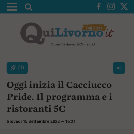
A
t
t
i
v
a
Sabato 08 Agosto 2026 - 10:33
l
V
a
a
i
(1)
r
a
i
i
c
Oggi inizia il Cacciucco
c
o
n
e
Pride. Il programma e i
t
r
e
ristoranti 5C
c
n
u
a
t
Giovedì 15 Settembre 2022 — 16:21
i
p
r