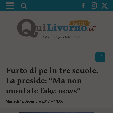
A
t
t
i
v
a
Sabato 08 Agosto 2026 - 20:46
l
V
a
a
i
r
a
i
i
c
Furto di pc in tre scuole.
c
o
n
e
La preside: “Ma non
t
r
e
montate fake news”
c
n
u
a
t
Martedì 12 Dicembre 2017 — 11:06
i
p
r