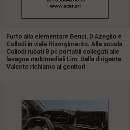
l
e
V
a
i
i
Furto alla elementare Benci, D'Azeglio e
n
f
Collodi in viale Risorgimento. Alla scuola
o
Collodi rubati 8 pc portatili collegati alle
n
d
lavagne multimediali Lim. Dalla dirigente
o
Valente richiamo ai genitori