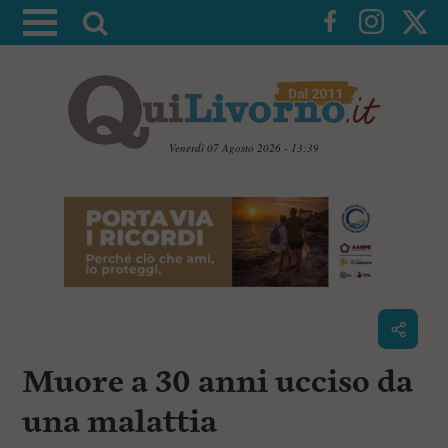
A
t
t
i
v
a
Venerdì 07 Agosto 2026 - 13:39
l
V
a
a
i
r
a
i
i
c
c
o
n
e
t
r
e
c
n
Muore a 30 anni ucciso da
u
a
t
i
una malattia
p
r