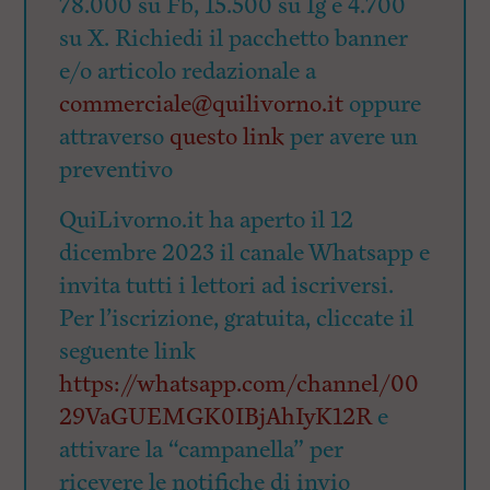
78.000 su Fb, 15.500 su Ig e 4.700
su X. Richiedi il pacchetto banner
e/o articolo redazionale a
commerciale@quilivorno.it
oppure
attraverso
questo link
per avere un
preventivo
QuiLivorno.it ha aperto il 12
dicembre 2023 il canale Whatsapp e
invita tutti i lettori ad iscriversi.
Per l’iscrizione, gratuita, cliccate il
seguente link
https://whatsapp.com/channel/00
29VaGUEMGK0IBjAhIyK12R
e
attivare la “campanella” per
ricevere le notifiche di invio