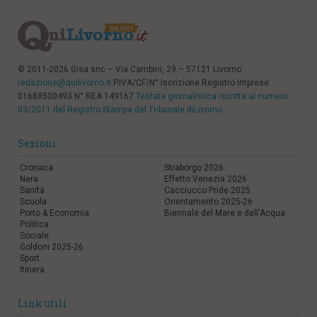
© 2011-2026 Gisa snc – Via Cambini, 29 – 57121 Livorno
redazione@quilivorno.it
P.IVA/CF/N° Iscrizione Registro Imprese:
01688500493 N° REA 149167
Testata giornalistica iscritta al numero
03/2011 del Registro Stampa del Tribunale diLivorno
Sezioni
Cronaca
Straborgo 2026
Nera
Effetto Venezia 2026
Sanità
Cacciucco Pride 2025
Scuola
Orientamento 2025-26
Porto & Economia
Biennale del Mare e dell'Acqua
Politica
Sociale
Goldoni 2025-26
Sport
Itinera
Link utili