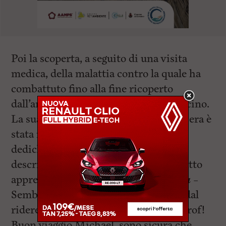
Poi la scoperta, a seguito di una visita
medica, della malattia contro la quale ha
combattuto fino alla fine ricoperto
dall’amore di chi gli è sempre stato vicino.
La sua
bacheca facebook
da giovedì sera è
stata inondata di messaggi di saluto e
dediche. “Non trovo le parole per
descrivere quanto dispiacere mi ha fatto
apprendere la notizia -scrive
Laryssha
–
Sembra ieri quando ci facevi morire dal
ridere in classe facendo i dispetti ai prof!
Buon viaggio Michael, sono sicura che