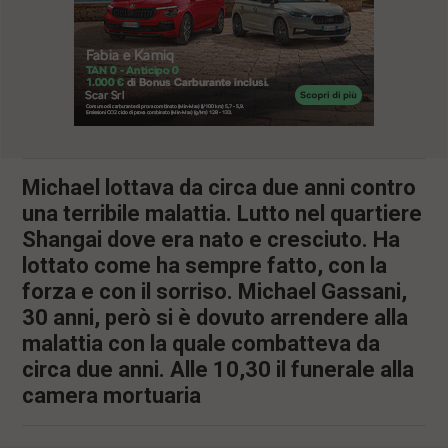
l
e
V
a
i
i
n
f
o
n
Michael lottava da circa due anni contro
d
una terribile malattia. Lutto nel quartiere
o
Shangai dove era nato e cresciuto. Ha
lottato come ha sempre fatto, con la
forza e con il sorriso. Michael Gassani,
30 anni, però si è dovuto arrendere alla
malattia con la quale combatteva da
circa due anni. Alle 10,30 il funerale alla
camera mortuaria