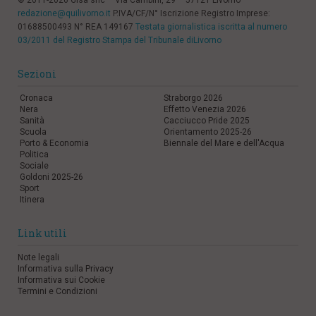
© 2011-2026 Gisa snc – Via Cambini, 29 – 57121 Livorno
redazione@quilivorno.it
P.IVA/CF/N° Iscrizione Registro Imprese:
01688500493 N° REA 149167
Testata giornalistica iscritta al numero
03/2011 del Registro Stampa del Tribunale diLivorno
Sezioni
Cronaca
Straborgo 2026
Nera
Effetto Venezia 2026
Sanità
Cacciucco Pride 2025
Scuola
Orientamento 2025-26
Porto & Economia
Biennale del Mare e dell'Acqua
Politica
Sociale
Goldoni 2025-26
Sport
Itinera
Link utili
Note legali
Informativa sulla Privacy
Informativa sui Cookie
Termini e Condizioni