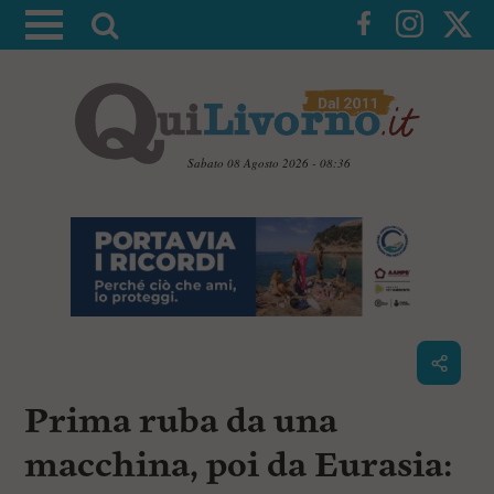
A
t
t
i
v
a
Sabato 08 Agosto 2026 - 08:36
l
V
a
a
i
r
a
i
i
c
c
o
n
e
t
r
e
c
n
Prima ruba da una
u
a
t
i
macchina, poi da Eurasia:
p
r