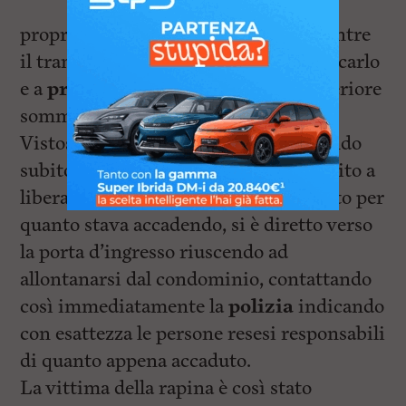
propria sensualità, lo ha raggirato mentre
il transessuale è riuscito invece a bloccarlo
e a
prelevargli dal portafoglio
l’ulteriore
somma di
100 euro
.
Vistosi fisicamente sopraffatto e avendo
subito alcune percosse, l’uomo è riuscito a
liberarsi dalla costrizione e, spaventato per
quanto stava accadendo, si è diretto verso
la porta d’ingresso riuscendo ad
allontanarsi dal condominio, contattando
così immediatamente la
polizia
indicando
con esattezza le persone resesi responsabili
di quanto appena accaduto.
La vittima della rapina è così stato