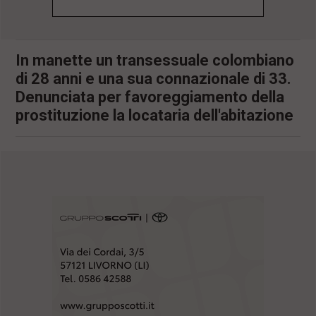
l
e
V
a
In manette un transessuale colombiano
i
di 28 anni e una sua connazionale di 33.
i
n
Denunciata per favoreggiamento della
f
prostituzione la locataria dell'abitazione
o
n
d
o