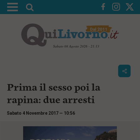
A
t
t
i
v
a
Sabato 08 Agosto 2026 - 21:13
l
V
a
a
i
r
a
i
i
c
Prima il sesso poi la
c
o
n
e
rapina: due arresti
t
r
e
c
n
Sabato 4 Novembre 2017 — 10:56
u
a
t
i
p
r