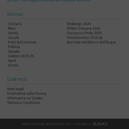
03/2011 del Registro Stampa del Tribunale diLivorno
Sezioni
Cronaca
Straborgo 2026
Nera
Effetto Venezia 2026
Sanità
Cacciucco Pride 2025
Scuola
Orientamento 2025-26
Porto & Economia
Biennale del Mare e dell'Acqua
Politica
Sociale
Goldoni 2025-26
Sport
Itinera
Link utili
Note legali
Informativa sulla Privacy
Informativa sui Cookie
Termini e Condizioni
digital marketing:
aboutsolution.com
•
web agency