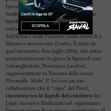
Incontri in “stile mafioso”, fatti tra le
tombe del cimitero, passeggiando tra le
lapidi, lontani da occhi ed orecchie
indiscrete, ove però gli investigatori
dell’Arma e delle Fiamme Gialle erano lì a
filmare e monitorare il tutto. È stato in
quel momento, fine luglio 2016, che entra
prepotentemente in gioco la figura di uno
‘ndranghetista, Domenico Lentini,
rappresentante in Toscana della cosca
Piromalli- Mole’. E’ lui con un suo
collaboratore che il “capo” del Pesci,
incontra tra le lapidi del cimitero
dei
Lupi; incontro finalizzato ad organizzare
l’importazione di un grosso quantitativo di