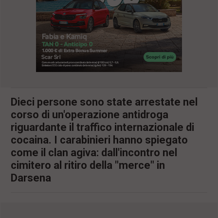
l
e
V
a
i
i
n
f
o
n
d
Dieci persone sono state arrestate nel
o
corso di un'operazione antidroga
riguardante il traffico internazionale di
cocaina. I carabinieri hanno spiegato
come il clan agiva: dall'incontro nel
cimitero al ritiro della "merce" in
Darsena