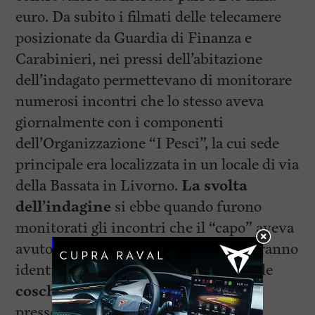
euro. Da subito i filmati delle telecamere
posizionate da Guardia di Finanza e
Carabinieri, nei pressi dell’abitazione
dell’indagato permettevano di monitorare
numerosi incontri che lo stesso aveva
giornalmente con i componenti
dell’Organizzazione “I Pesci”, la cui sede
principale era localizzata in un locale di via
della Bassata in Livorno.
La svolta
dell’indagine
si ebbe quando furono
monitorati gli incontri che il “capo” aveva
avuto con alcuni soggetti, che poi verranno
identificati come i rappresentanti delle
cosche di ‘ndrangheta in Toscana,
presso il cimitero dei lupi di Livorno.