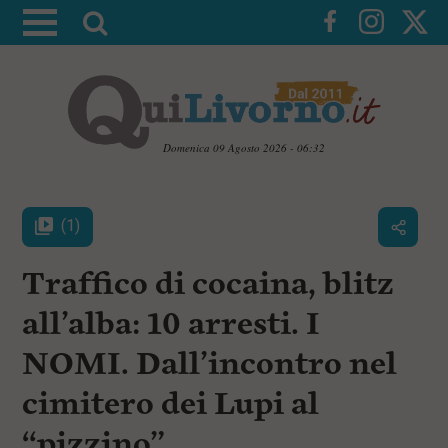
A
t
t
i
v
a
Domenica 09 Agosto 2026 - 06:32
l
V
a
a
i
(1)
r
a
i
i
c
Traffico di cocaina, blitz
c
o
n
e
all’alba: 10 arresti. I
t
r
e
NOMI. Dall’incontro nel
c
n
u
a
t
cimitero dei Lupi al
i
p
“pizzino”
r