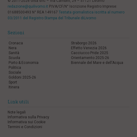
© 2011-2026 Gisa snc – Via Cambini, 29 – 57121 Livorno
redazione@quilivorno.it
P.IVA/CF/N° Iscrizione Registro Imprese:
01688500493 N° REA 149167
Testata giornalistica iscritta al numero
03/2011 del Registro Stampa del Tribunale diLivorno
Sezioni
Cronaca
Straborgo 2026
Nera
Effetto Venezia 2026
Sanità
Cacciucco Pride 2025
Scuola
Orientamento 2025-26
Porto & Economia
Biennale del Mare e dell'Acqua
Politica
Sociale
Goldoni 2025-26
Sport
Itinera
Link utili
Note legali
Informativa sulla Privacy
Informativa sui Cookie
Termini e Condizioni