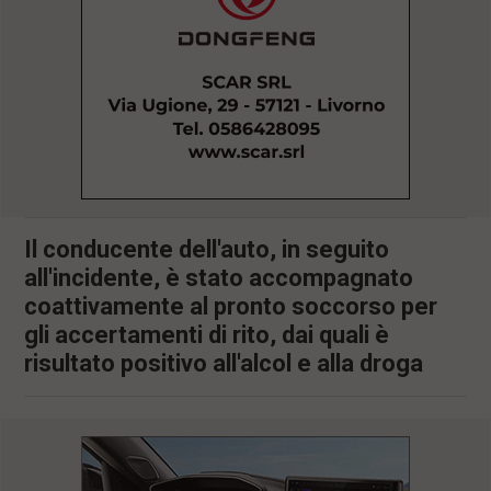
l
e
V
a
i
i
n
f
o
n
d
o
Il conducente dell'auto, in seguito
all'incidente, è stato accompagnato
coattivamente al pronto soccorso per
gli accertamenti di rito, dai quali è
risultato positivo all'alcol e alla droga