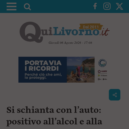
A
t
t
i
v
a
Giovedì 06 Agosto 2026 - 17:08
l
V
a
a
i
r
a
i
i
c
c
o
n
e
t
r
e
c
n
Si schianta con l’auto:
u
a
t
i
positivo all’alcol e alla
p
r