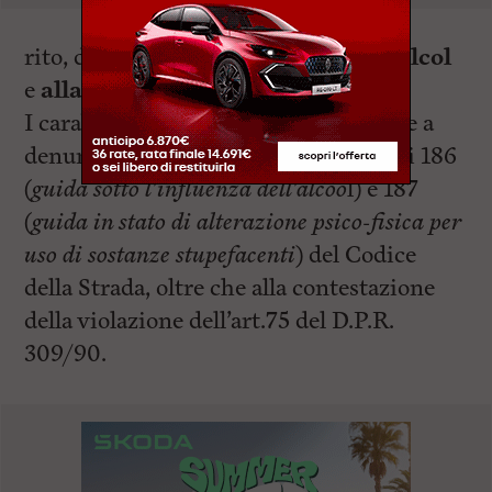
rito, dai quali è risultato positivo all’
alcol
e
alla cocaina
.
I carabinieri hanno proceduto dunque a
denunciare lo straniero per gli articoli 186
(
guida sotto l’influenza dell’alcoo
l) e 187
(
guida in stato di alterazione psico-fisica per
uso di sostanze stupefacenti
) del Codice
della Strada, oltre che alla contestazione
della violazione dell’art.75 del D.P.R.
309/90.