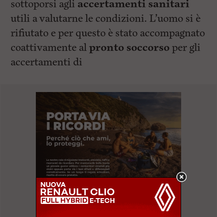
sottoporsi agli
accertamenti sanitari
utili a valutarne le condizioni. L’uomo si è
rifiutato e per questo è stato accompagnato
coattivamente al
pronto soccorso
per gli
accertamenti di