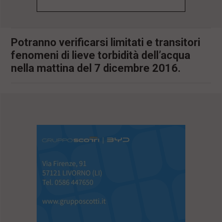
l
e
V
a
Potranno verificarsi limitati e transitori
i
fenomeni di lieve torbidità dell’acqua
i
n
nella mattina del 7 dicembre 2016.
f
o
n
d
o