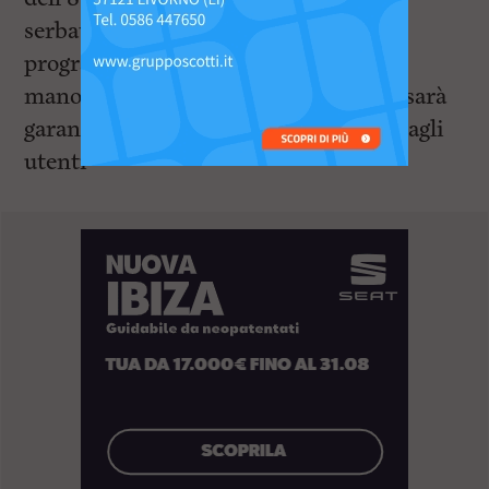
serbatoio di Stagno e all’attenta
programmazione dei lavori e delle
manovre gestionali, il servizio idrico sarà
garantito, salvo eventuali imprevisti, agli
utenti