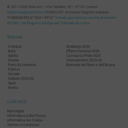
© 2011-2026 Gisa snc – Via Cambini, 29 – 57121 Livorno
redazione@quilivorno.it
P.IVA/CF/N° Iscrizione Registro Imprese:
01688500493 N° REA 149167
Testata giornalistica iscritta al numero
03/2011 del Registro Stampa del Tribunale diLivorno
Sezioni
Cronaca
Straborgo 2026
Nera
Effetto Venezia 2026
Sanità
Cacciucco Pride 2025
Scuola
Orientamento 2025-26
Porto & Economia
Biennale del Mare e dell'Acqua
Politica
Sociale
Goldoni 2025-26
Sport
Itinera
Link utili
Note legali
Informativa sulla Privacy
Informativa sui Cookie
Termini e Condizioni