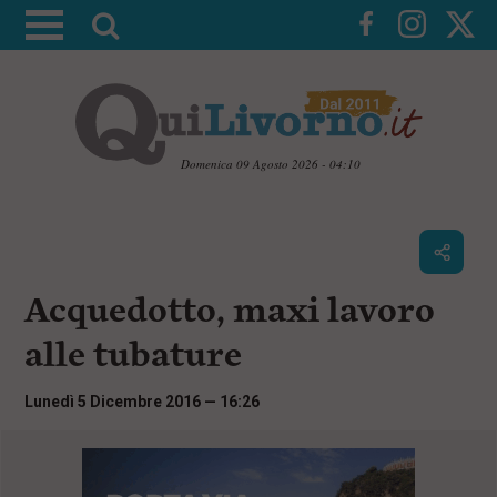
A
t
t
i
v
a
Domenica 09 Agosto 2026 - 04:10
l
V
a
a
i
r
a
i
i
c
Acquedotto, maxi lavoro
c
o
n
e
alle tubature
t
r
e
c
n
Lunedì 5 Dicembre 2016 — 16:26
u
a
t
i
p
r