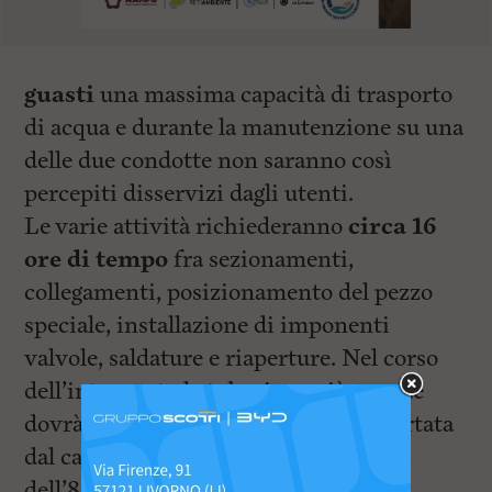
guasti
una massima capacità di trasporto
di acqua e durante la manutenzione su una
delle due condotte non saranno così
percepiti disservizi dagli utenti.
Le varie attività richiederanno
circa 16
ore di tempo
fra sezionamenti,
collegamenti, posizionamento del pezzo
speciale, installazione di imponenti
valvole, saldature e riaperture. Nel corso
dell’intervento la tubazione più grande
dovrà essere chiusa e svuotata e la portata
dal campo pozzi di Filettole si ridurrà
dell’80%, ma grazie alla presenza del