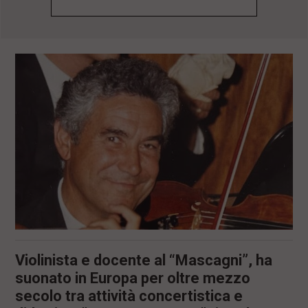
l
e
V
a
i
i
n
f
o
n
d
o
Violinista e docente al “Mascagni”, ha
suonato in Europa per oltre mezzo
secolo tra attività concertistica e