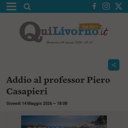
A
t
t
i
v
a
Domenica 09 Agosto 2026 - 05:47
l
V
a
a
i
r
a
i
i
c
Addio al professor Piero
c
o
n
e
Casapieri
t
r
e
c
n
Giovedì 14 Maggio 2026 — 18:08
u
a
t
i
p
r