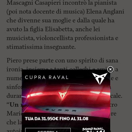
Mascagni Casapieri incontrò la pianista
(poi nota docente di musica) Elena Anglani
che divenne sua moglie e dalla quale ha
avuto la figlia Elisabetta, anche lei
musicista, violoncellista professionista e
stimatissima insegnante.
Piero prese parte con uno spirito di sana
ironia, insieme a tanti colleghi e amici, a
numerosissime produzioni operistiche e
sinfoniche esibendosi in tutta Europa
durante mezzo secolo di attività musicale.
“
Un maestro vero
“, afferma il Maestro
Mario Menicagli, “capace di farti capire
che la musica è disciplina ma anche
autoironia e piacere”. “I musicisti non