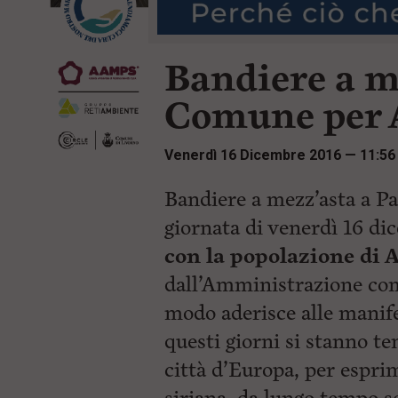
r
t
i
e
n
n
c
Bandiere a m
u
i
t
p
i
Comune per 
a
p
l
r
e
i
Venerdì 16 Dicembre 2016 — 11:56
:
n
c
i
Bandiere a mezz’asta a Pa
p
giornata di venerdì 16 di
a
l
con la popolazione di 
i
V
dall’Amministrazione com
a
i
modo aderisce alle manife
a
questi giorni si stanno 
l
M
città d’Europa, per esprim
e
n