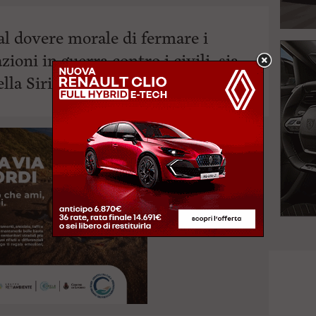
al dovere morale di fermare i
ioni in guerra contro i civili, sia
lla Siria.