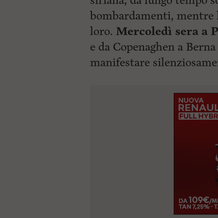
siriana, da lungo tempo so
ù
P
bombardamenti, mentre le
r
i
loro.
Mercoledì sera a P
n
e da Copenaghen a Berna a 
c
i
manifestare silenziosam
p
a
l
e
V
a
i
i
n
f
o
n
d
o