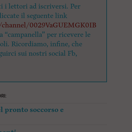
 i lettori ad iscriversi. Per
cliccate il seguente link
om/channel/0029VaGUEMGK0IB
la “campanella” per ricevere le
coli. Ricordiamo, infine, che
uirci sui nostri social Fb,
RI:
l pronto soccorso e