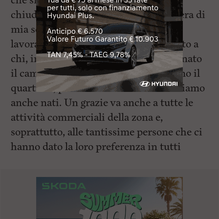
che si occupa del banco. “La scelta di
chiudere è dovuta alla fine della carriera di
mia sorella e alle mie altre scelte
lavorative”. Il pensiero finale è dedicato a
chi, in tutti questi anni, ha accompagnato
il cammino del panificio. “Ringraziamo il
quartiere, perché oltre a lavorarci ci siamo
anche nati. Un grazie va anche a tutte le
attività commerciali della zona e,
soprattutto, alle tantissime persone che ci
hanno dato la loro preferenza in tutti