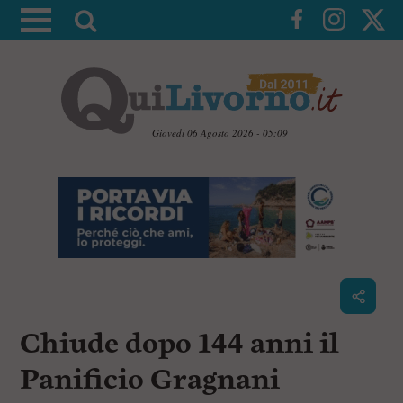
A
t
t
i
v
a
Giovedì 06 Agosto 2026 - 05:09
l
V
a
a
i
r
a
i
i
c
c
o
n
e
t
r
e
c
n
Chiude dopo 144 anni il
u
a
t
i
Panificio Gragnani
p
r