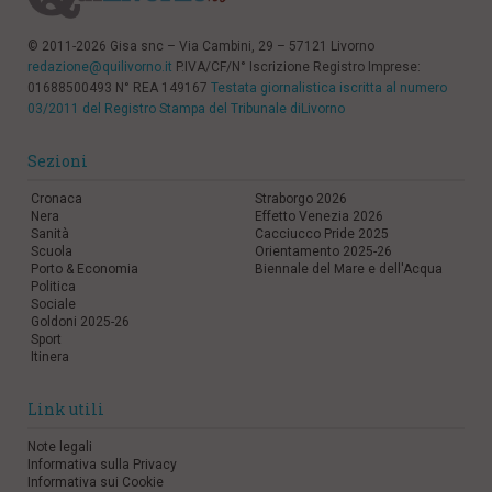
© 2011-2026 Gisa snc – Via Cambini, 29 – 57121 Livorno
redazione@quilivorno.it
P.IVA/CF/N° Iscrizione Registro Imprese:
01688500493 N° REA 149167
Testata giornalistica iscritta al numero
03/2011 del Registro Stampa del Tribunale diLivorno
Sezioni
Cronaca
Straborgo 2026
Nera
Effetto Venezia 2026
Sanità
Cacciucco Pride 2025
Scuola
Orientamento 2025-26
Porto & Economia
Biennale del Mare e dell'Acqua
Politica
Sociale
Goldoni 2025-26
Sport
Itinera
Link utili
Note legali
Informativa sulla Privacy
Informativa sui Cookie