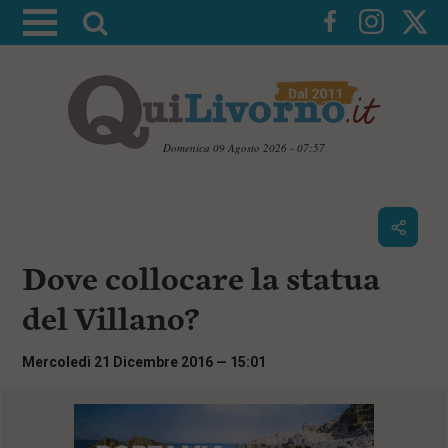
A
t
t
i
v
a
Domenica 09 Agosto 2026 - 07:57
l
V
a
a
i
r
a
i
i
c
Dove collocare la statua
c
o
n
e
del Villano?
t
r
e
c
n
Mercoledì 21 Dicembre 2016 — 15:01
u
a
t
i
p
r