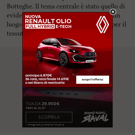
Botteghe. Il tema centrale è stato quello di
evidenziare come l’area mercatale sia un
luogo strategico non solo e non tanto per il
tessuto commerciale che lo