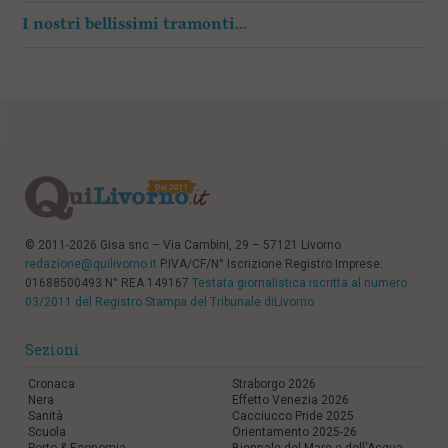
I nostri bellissimi tramonti…
© 2011-2026 Gisa snc – Via Cambini, 29 – 57121 Livorno
redazione@quilivorno.it
P.IVA/CF/N° Iscrizione Registro Imprese:
01688500493 N° REA 149167
Testata giornalistica iscritta al numero
03/2011 del Registro Stampa del Tribunale diLivorno
Sezioni
Cronaca
Straborgo 2026
Nera
Effetto Venezia 2026
Sanità
Cacciucco Pride 2025
Scuola
Orientamento 2025-26
Porto & Economia
Biennale del Mare e dell'Acqua