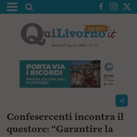
A
t
t
i
v
a
Venerdì 07 Agosto 2026 - 15:32
l
V
a
a
i
r
a
i
i
c
c
o
n
e
t
r
e
c
n
Confesercenti incontra il
u
a
t
i
questore: “Garantire la
p
r