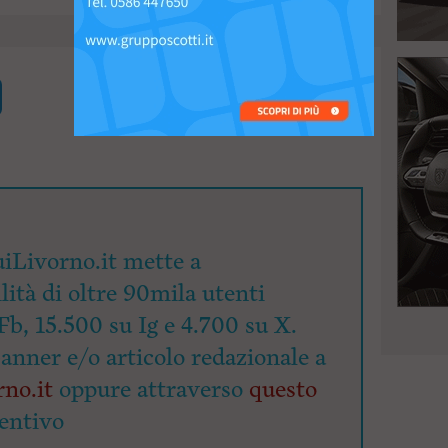
iLivorno.it mette a
lità di oltre 90mila utenti
Fb, 15.500 su Ig e 4.700 su X.
banner e/o articolo redazionale a
no.it
oppure attraverso
questo
entivo