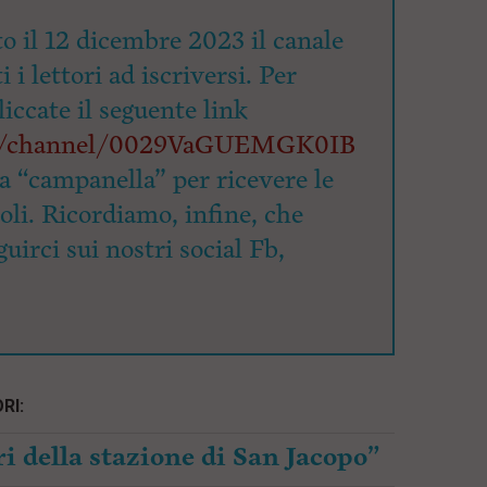
o il 12 dicembre 2023 il canale
 i lettori ad iscriversi. Per
cliccate il seguente link
om/channel/0029VaGUEMGK0IB
la “campanella” per ricevere le
coli. Ricordiamo, infine, che
uirci sui nostri social Fb,
RI:
i della stazione di San Jacopo”