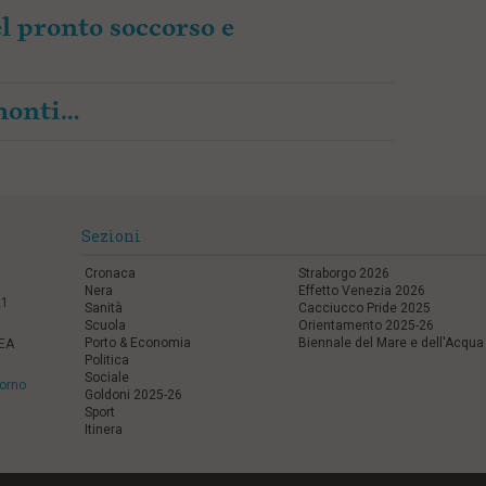
l pronto soccorso e
amonti…
Sezioni
Cronaca
Straborgo 2026
Nera
Effetto Venezia 2026
21
Sanità
Cacciucco Pride 2025
Scuola
Orientamento 2025-26
Porto & Economia
Biennale del Mare e dell'Acqua
REA
Politica
Sociale
vorno
Goldoni 2025-26
Sport
Itinera