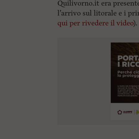
ù
Quilivorno.it era present
P
l’arrivo sul litorale e i p
r
i
qui per rivedere il video
).
n
c
i
p
a
l
e
V
a
i
i
n
f
o
n
d
o