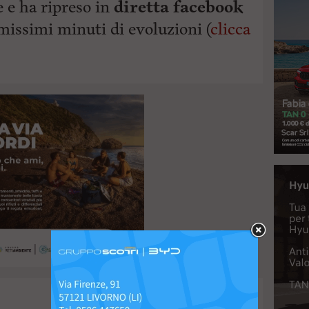
e e ha ripreso in
diretta facebook
rimissimi minuti di evoluzioni (
clicca