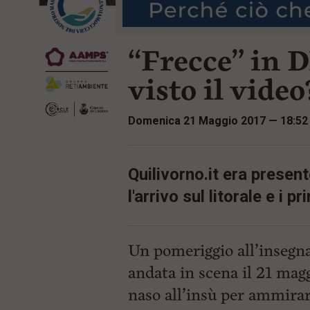
r
t
i
e
n
n
c
“Frecce” in 
u
i
t
p
i
visto il video
a
p
l
r
e
i
Domenica 21 Maggio 2017 — 18:52
:
n
c
i
p
Quilivorno.it era presen
a
l
l'arrivo sul litorale e i 
i
V
a
i
Un pomeriggio all’insegn
a
l
andata in scena il 21 magg
M
e
naso all’insù per ammirare
n