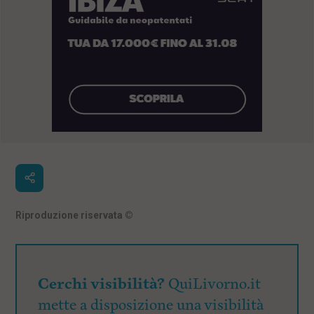
Riproduzione riservata
©
Cerchi visibilità?
QuiLivorno.it
mette a disposizione una visibilità