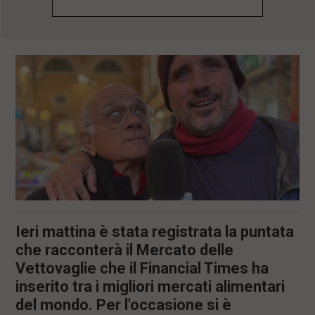
l
e
V
a
i
i
n
f
o
n
d
o
Ieri mattina è stata registrata la puntata
che racconterà il Mercato delle
Vettovaglie che il Financial Times ha
inserito tra i migliori mercati alimentari
del mondo. Per l'occasione si è