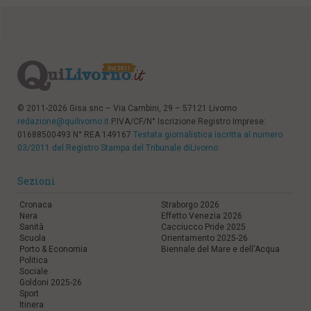
© 2011-2026 Gisa snc – Via Cambini, 29 – 57121 Livorno
redazione@quilivorno.it
P.IVA/CF/N° Iscrizione Registro Imprese:
01688500493 N° REA 149167
Testata giornalistica iscritta al numero
03/2011 del Registro Stampa del Tribunale diLivorno
Sezioni
Cronaca
Straborgo 2026
Nera
Effetto Venezia 2026
Sanità
Cacciucco Pride 2025
Scuola
Orientamento 2025-26
Porto & Economia
Biennale del Mare e dell'Acqua
Politica
Sociale
Goldoni 2025-26
Sport
Itinera