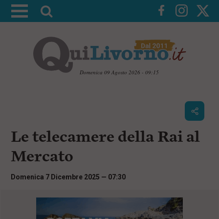
A
t
t
i
v
a
Domenica 09 Agosto 2026 - 09:15
l
V
a
a
i
r
a
i
i
c
Le telecamere della Rai al
c
o
n
e
Mercato
t
r
e
c
n
Domenica 7 Dicembre 2025 — 07:30
u
a
t
i
p
r