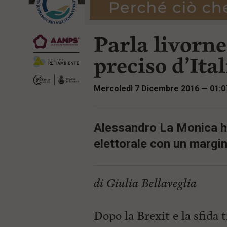
r
t
i
e
n
n
c
Parla livornes
u
i
t
p
i
preciso d’Ital
a
p
l
r
e
i
Mercoledì 7 Dicembre 2016 — 01:0
:
n
c
i
p
Alessandro La Monica ha 
a
l
elettorale con un margin
i
V
a
i
di Giulia Bellaveglia
a
l
M
e
Dopo la Brexit e la sfida
n