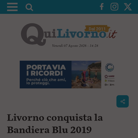
A
t
t
i
v
a
Venerdì 07 Agosto 2026 - 14:28
l
V
a
a
i
r
a
i
i
c
c
o
n
e
t
r
e
c
n
Livorno conquista la
u
a
t
i
Bandiera Blu 2019
p
r