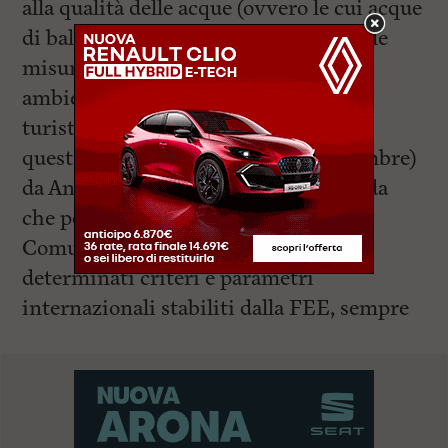
alla qualità delle acque (ovvero le cui acque
di balneazione risultino eccellenti), alle
misure di sicurezza e all’educazione
ambientale, alla qualità dei servizi
turistici. La bandiera blu sventolerà
quest’estate (dal 15 giugno al 15 settembre)
da Antignano a Quercianella. Si ricorda
che per ottenerla le Amministrazioni
Comunali devono rispondere a
determinati criteri e parametri
internazionali stabiliti dalla FEE, sempre