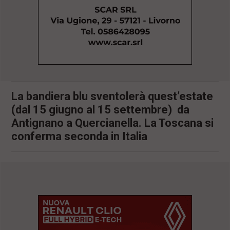
l
e
V
a
i
i
n
f
o
n
La bandiera blu sventolerà quest’estate
d
(dal 15 giugno al 15 settembre) da
o
Antignano a Quercianella. La Toscana si
conferma seconda in Italia