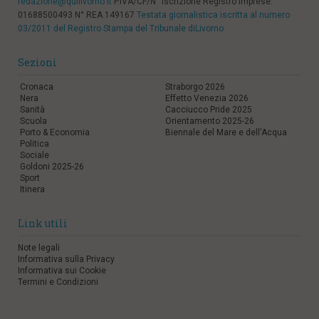
redazione@quilivorno.it
P.IVA/CF/N° Iscrizione Registro Imprese:
01688500493 N° REA 149167
Testata giornalistica iscritta al numero
03/2011 del Registro Stampa del Tribunale diLivorno
Sezioni
Cronaca
Straborgo 2026
Nera
Effetto Venezia 2026
Sanità
Cacciucco Pride 2025
Scuola
Orientamento 2025-26
Porto & Economia
Biennale del Mare e dell'Acqua
Politica
Sociale
Goldoni 2025-26
Sport
Itinera
Link utili
Note legali
Informativa sulla Privacy
Informativa sui Cookie
Termini e Condizioni