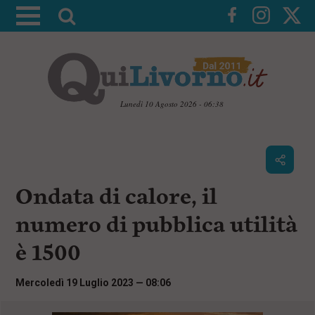
A
t
t
i
v
a
Lunedì 10 Agosto 2026 - 06:38
l
V
a
a
i
r
a
i
i
c
Ondata di calore, il
c
o
n
e
numero di pubblica utilità
t
r
e
è 1500
c
n
u
a
t
Mercoledì 19 Luglio 2023 — 08:06
i
p
r