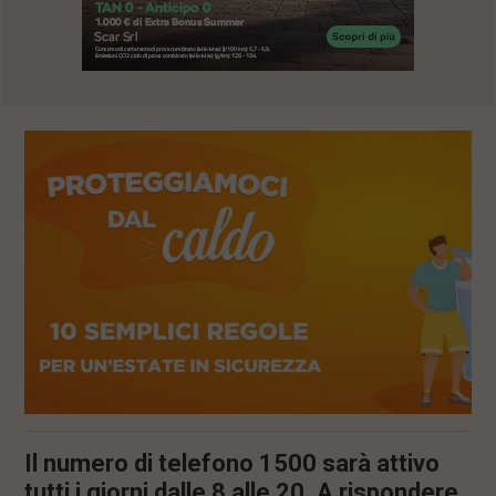
l
e
V
a
i
i
n
f
o
n
d
o
Il numero di telefono 1500 sarà attivo
tutti i giorni dalle 8 alle 20. A rispondere