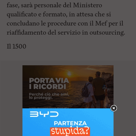
fase, sarà personale del Ministero
qualificato e formato, in attesa che si
concludano le procedure con il Mef per il
riaffidamento del servizio in outsourcing.
Il 1500