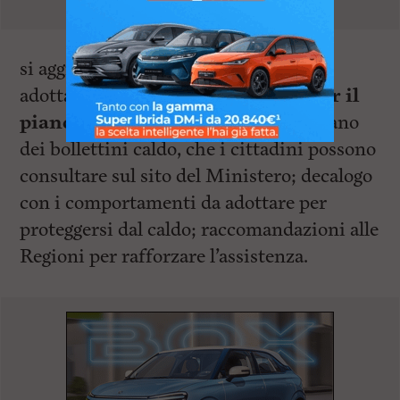
si aggiunge agli altri provvedimenti
adottati dal Ministero della Salute
per il
piano caldo
: aggiornamento quotidiano
dei bollettini caldo, che i cittadini possono
consultare sul sito del Ministero; decalogo
con i comportamenti da adottare per
proteggersi dal caldo; raccomandazioni alle
Regioni per rafforzare l’assistenza.