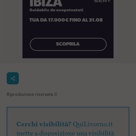
Riproduzione riservata
©
Cerchi visibilità?
QuiLivorno.it
mette a disposizione una visibilità