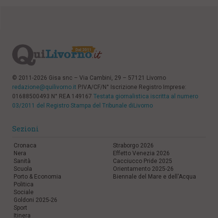
© 2011-2026 Gisa snc – Via Cambini, 29 – 57121 Livorno
redazione@quilivorno.it
P.IVA/CF/N° Iscrizione Registro Imprese:
01688500493 N° REA 149167
Testata giornalistica iscritta al numero
03/2011 del Registro Stampa del Tribunale diLivorno
Sezioni
Cronaca
Straborgo 2026
Nera
Effetto Venezia 2026
Sanità
Cacciucco Pride 2025
Scuola
Orientamento 2025-26
Porto & Economia
Biennale del Mare e dell'Acqua
Politica
Sociale
Goldoni 2025-26
Sport
Itinera