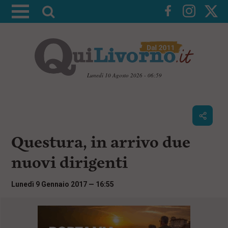
A
t
t
i
v
a
Lunedì 10 Agosto 2026 - 06:59
l
V
a
a
i
r
a
i
i
c
Questura, in arrivo due
c
o
n
e
nuovi dirigenti
t
r
e
c
n
Lunedì 9 Gennaio 2017 — 16:55
u
a
t
i
p
r