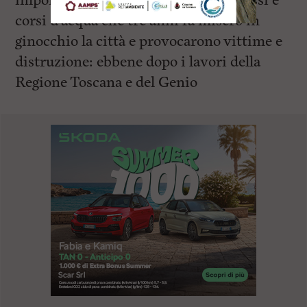
importante riguarda i rii, torrenti, fossi e
corsi d’acqua che tre anni fa misero in
ginocchio la città e provocarono vittime e
distruzione: ebbene dopo i lavori della
Regione Toscana e del Genio