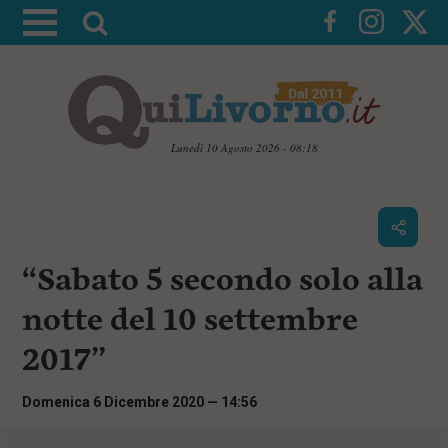
A
t
t
i
v
a
Lunedì 10 Agosto 2026 - 08:18
l
V
a
a
i
r
a
i
i
c
“Sabato 5 secondo solo alla
c
o
n
e
notte del 10 settembre
t
r
e
2017”
c
n
u
a
t
Domenica 6 Dicembre 2020 — 14:56
i
p
r