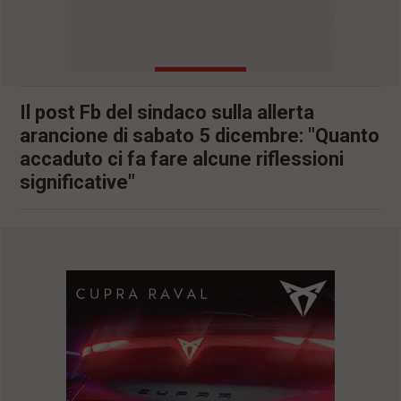
l
e
V
a
i
i
Il post Fb del sindaco sulla allerta
n
f
arancione di sabato 5 dicembre: "Quanto
o
accaduto ci fa fare alcune riflessioni
n
d
significative"
o