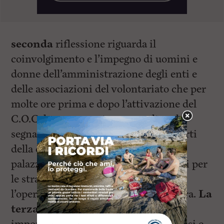
seconda
riflessione riguarda il
coinvolgimento e l’impegno di uomini e
donne dell’amministrazione degli enti e
delle associazioni del volontariato che per
molte ore prima e dopo l’attivazione del
C.O.C. hanno operato per ascoltare le
segnalazioni e intervenire in varie parti
della città. Sono stato per ore nella
palazzina della Protezione Civile e poi per
le strade della città e ho constatato
l’operato eccellente di tutta la struttura.
La
terza riflessione
estremamente