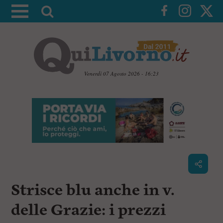
A
t
t
i
v
a
Venerdì 07 Agosto 2026 - 16:23
l
V
a
a
i
r
a
i
i
c
c
o
n
e
t
r
e
c
n
Strisce blu anche in v.
u
a
t
i
delle Grazie: i prezzi
p
r