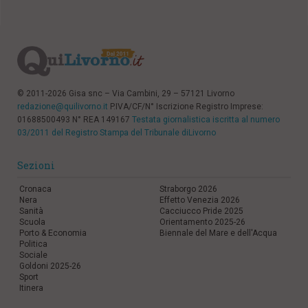
© 2011-2026 Gisa snc – Via Cambini, 29 – 57121 Livorno
redazione@quilivorno.it
P.IVA/CF/N° Iscrizione Registro Imprese:
01688500493 N° REA 149167
Testata giornalistica iscritta al numero
03/2011 del Registro Stampa del Tribunale diLivorno
Sezioni
Cronaca
Straborgo 2026
Nera
Effetto Venezia 2026
Sanità
Cacciucco Pride 2025
Scuola
Orientamento 2025-26
Porto & Economia
Biennale del Mare e dell'Acqua
Politica
Sociale
Goldoni 2025-26
Sport
Itinera