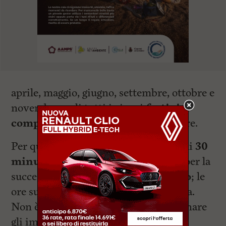
aprile, maggio, giugno, settembre, ottobre e
novembre, e di tutti i giorni
festivi
compresi
tra il primo e il 24 dicembre.
Per quanto riguarda
le tariffe
, i primi
30
minuti di sosta costano un euro
; per la
successiva prima ora si pagano
2 euro
; le
ore successive costano 3 euro ciascuna.
Non è prevista la possibilità di frazionare
gli importi.