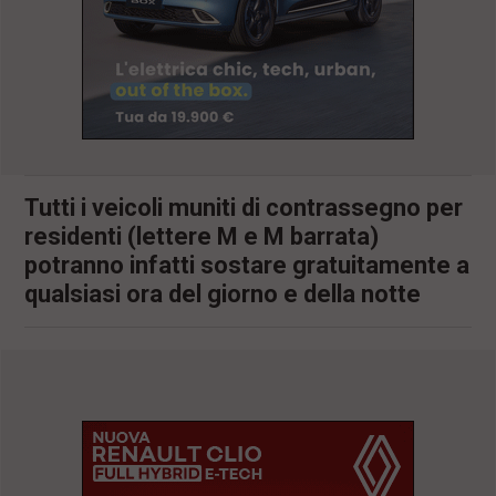
l
e
V
a
i
i
n
f
o
n
Tutti i veicoli muniti di contrassegno per
d
residenti (lettere M e M barrata)
o
potranno infatti sostare gratuitamente a
qualsiasi ora del giorno e della notte