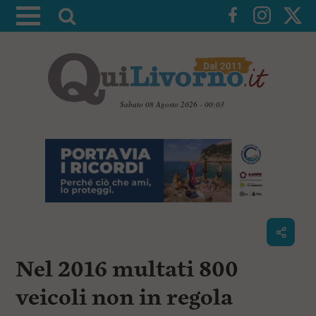
A
t
t
i
v
a
Sabato 08 Agosto 2026 - 00:03
l
V
a
a
i
r
a
i
i
c
c
o
n
e
t
r
e
c
n
Nel 2016 multati 800
u
a
t
i
veicoli non in regola
p
r